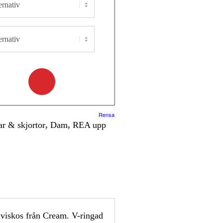
Rensa
ar & skjortor
,
Dam
,
REA upp
 viskos från Cream. V-ringad