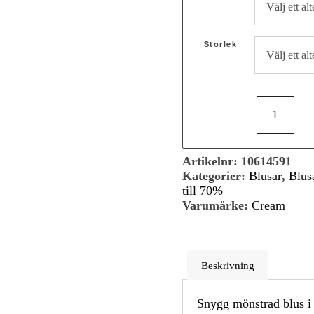
699,00 kr.
349,50 kr.
Storlek
Artikelnr:
10614591
Kategorier:
Blusar
,
Blus
till 70%
Varumärke:
Cream
Beskrivning
Snygg mönstrad blus i