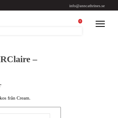
info@anncathrines.se
0
RClaire –
r
kos från Cream.