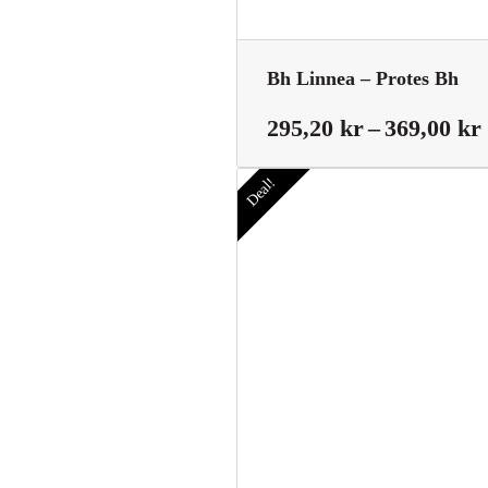
Bh Linnea – Protes Bh
295,20
kr
–
369,00
kr
Deal!
t