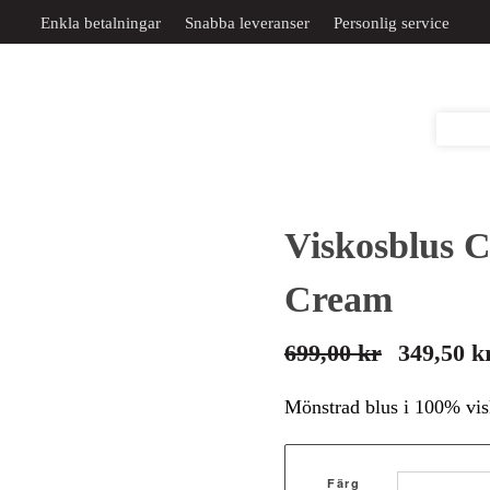
Enkla betalningar
Snabba leveranser
Personlig service
Viskosblus C
Cream
699,00
kr
349,50
k
Det
Det
ursprungliga
nuvarande
Mönstrad blus i 100% vis
priset
priset
var:
är:
Färg