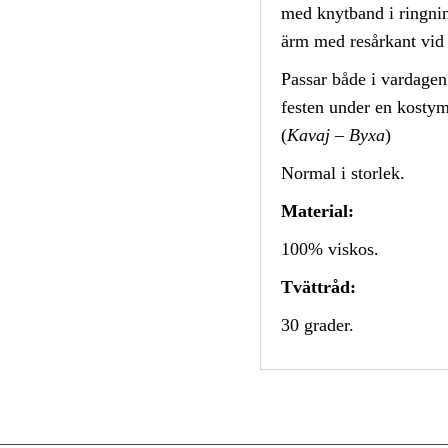
med knytband i ringni
ärm med resårkant vid 
Passar både i vardagen t
festen under en kosty
(
Kavaj
–
Byxa
)
Normal i storlek.
Material:
100% viskos.
Tvättråd:
30 grader.