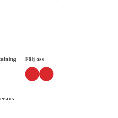
talning
Följ oss
verans