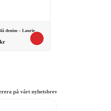
lå denim – Laurie
Det
kr
iga
nuvarande
priset
är:
1
349,00 kr.
rera på vårt nyhetsbrev