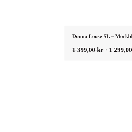
Donna Loose SL – Mörkbl
Det
1 399,00
kr
1 299,0
ursprungl
priset
var:
1
399,00 kr.