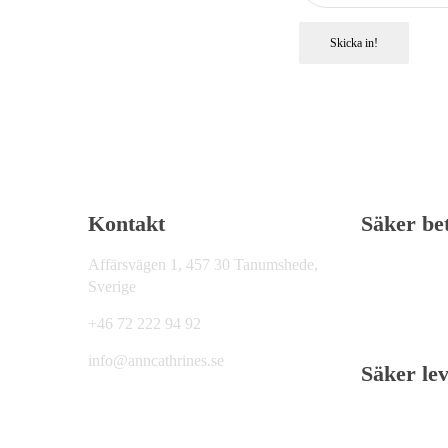
Skicka in!
Kontakt
Säker be
Affärsvägen 1, 457 30 Tanumshede,
Sverige
+46 72 222 94 92
info@anncathrines.se
Säker le