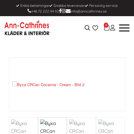
Enkla betalningar
Snabba leveranser
Personlig service
+46 72 222 94 92
info@anncathrines.se
0