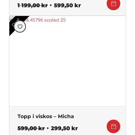
Det
Det
1 199,00
kr
599,50
kr
ursprungliga
nuvarande
priset
priset
Deal!
var:
är:
1
599,50 kr.
199,00 kr.
Topp i viskos – Micha
Det
Det
599,00
kr
299,50
kr