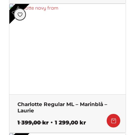
ursprungliga
nuvarande
priset
priset
Deal!
var:
är:
599,00 kr.
299,50 kr.
Charlotte Regular ML – Marinblå –
Laurie
Det
Det
1 399,00
kr
1 299,00
kr
ursprungliga
nuvarande