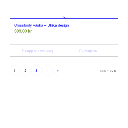
Crossbody väska – Ulrika design
399,00
kr
Lägg till i varukorg
Detaljinfo
2
3
›
»
1
Sida 1 av 6