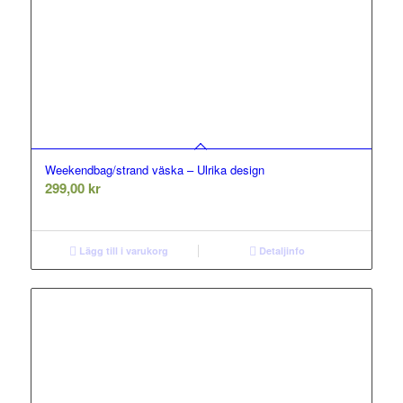
Weekendbag/strand väska – Ulrika design
299,00
kr
Lägg till i varukorg
Detaljinfo