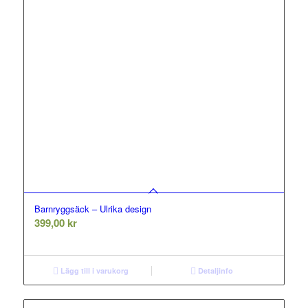
Barnryggsäck – Ulrika design
399,00
kr
Lägg till i varukorg
Detaljinfo