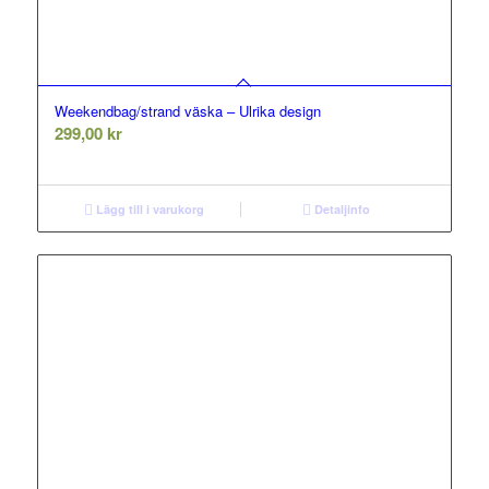
Weekendbag/strand väska – Ulrika design
299,00
kr
Lägg till i varukorg
Detaljinfo