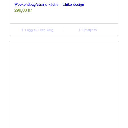
Weekendbag/strand väska – Ulrika design
299,00
kr
Lägg till i varukorg
Detaljinfo