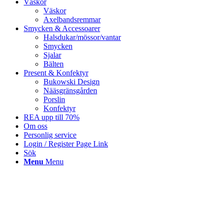
Väskor
Väskor
Axelbandsremmar
Smycken & Accessoarer
Halsdukar/mössor/vantar
Smycken
Sjalar
Bälten
Present & Konfektyr
Bukowski Design
Nääsgränsgården
Porslin
Konfektyr
REA upp till 70%
Om oss
Personlig service
Login / Register Page Link
Sök
Menu
Menu