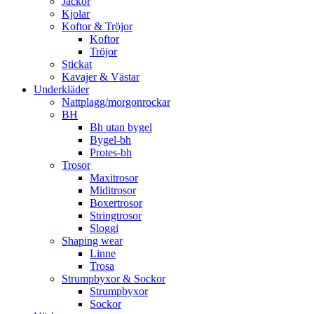
Jackor
Kjolar
Koftor & Tröjor
Koftor
Tröjor
Stickat
Kavajer & Västar
Underkläder
Nattplagg/morgonrockar
BH
Bh utan bygel
Bygel-bh
Protes-bh
Trosor
Maxitrosor
Miditrosor
Boxertrosor
Stringtrosor
Sloggi
Shaping wear
Linne
Trosa
Strumpbyxor & Sockor
Strumpbyxor
Sockor