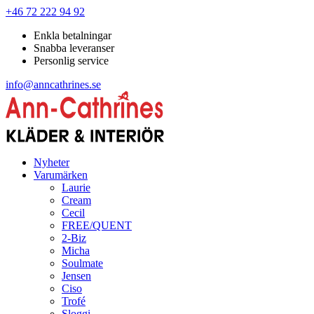
+46 72 222 94 92
Enkla betalningar
Snabba leveranser
Personlig service
info@anncathrines.se
Nyheter
Varumärken
Laurie
Cream
Cecil
FREE/QUENT
2-Biz
Micha
Soulmate
Jensen
Ciso
Trofé
Sloggi