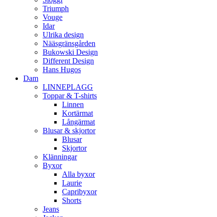
Triumph
Vouge
Idar
Ulrika design
Nääsgränsgården
Bukowski Design
Different Design
Hans Hugos
Dam
LINNEPLAGG
Toppar & T-shirts
Linnen
Kortärmat
Långärmat
Blusar & skjortor
Blusar
Skjortor
Klänningar
Byxor
Alla byxor
Laurie
Capribyxor
Shorts
Jeans