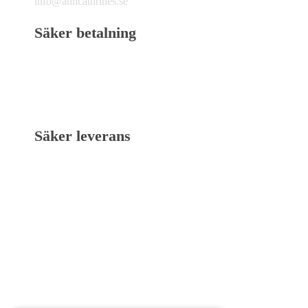
info@anncathrines.se
Säker betalning
Säker leverans