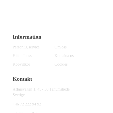
Information
Personlig service
Om oss
Hitta till oss
Kontakta oss
Köpvillkor
Cookies
Kontakt
Affärsvägen 1, 457 30 Tanumshede,
Sverige
+46 72 222 94 92