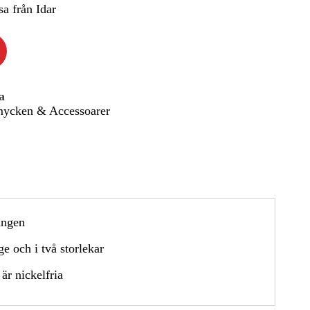
a från Idar
a
ycken & Accessoarer
ängen
ge och i två storlekar
är nickelfria