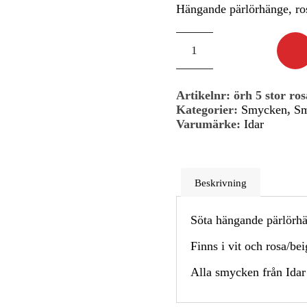
Hängande pärlörhänge, ros
Artikelnr:
örh 5 stor ros
Kategorier:
Smycken
,
Sm
Varumärke:
Idar
Beskrivning
Söta hängande pärlörh
Finns i vit och rosa/bei
Alla smycken från Idar 