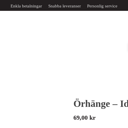
Enkla betalningar
Snabba leveranser
Personlig service
Örhänge – I
69,00
kr