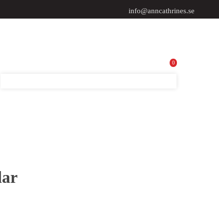
info@anncathrines.se
0
dar