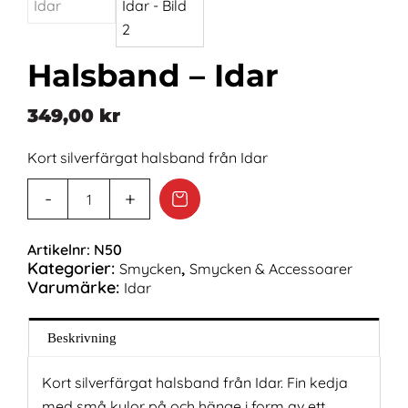
Halsband – Idar
349,00
kr
Kort silverfärgat halsband från Idar
Artikelnr:
N50
Kategorier:
,
Smycken
Smycken & Accessoarer
Varumärke:
Idar
Beskrivning
Kort silverfärgat halsband från Idar. Fin kedja
med små kulor på och hänge i form av ett