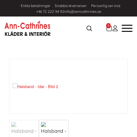
Enkla betalningar
Snabba leveranser
Personlig service
+46 72 222 94 92
info@anncathrines.se
0