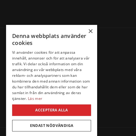
×
Denna webbplats använder
cookies
Information
Vi använder cookies för att anpassa
innehåll, annonser och för att analysera vår
trafik. Vi delar också information om din
Personlig service
Om oss
användning av vår webbplats med våra
reklam- och analyspartners som kan
Hitta till oss
Kontakta oss
kombinera den med annan information som
Köpvillkor
Cookies
du har tillhandahållit dem eller som de har
samlat in från din användning av deras
tjänster.
Läs mer
ACCEPTERA ALLA
ENDAST NÖDVÄNDIGA