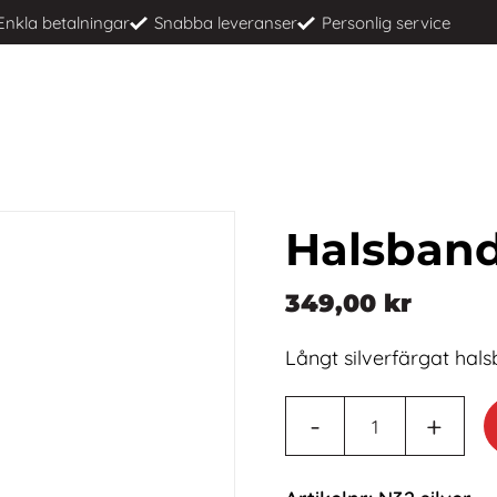
Enkla betalningar
Snabba leveranser
Personlig service
Halsband
349,00
kr
Långt silverfärgat hals