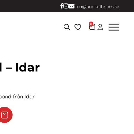
info@anncathrines.se
0
 – Idar
band från Idar