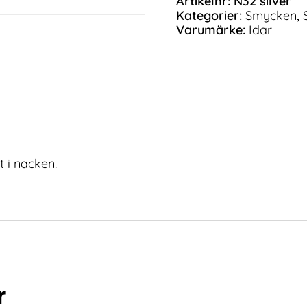
Artikelnr:
N32 silver
Kategorier:
Smycken
,
Varumärke:
Idar
t i nacken.
r