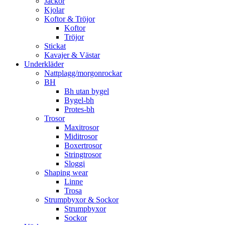
Jackor
Kjolar
Koftor & Tröjor
Koftor
Tröjor
Stickat
Kavajer & Västar
Underkläder
Nattplagg/morgonrockar
BH
Bh utan bygel
Bygel-bh
Protes-bh
Trosor
Maxitrosor
Miditrosor
Boxertrosor
Stringtrosor
Sloggi
Shaping wear
Linne
Trosa
Strumpbyxor & Sockor
Strumpbyxor
Sockor