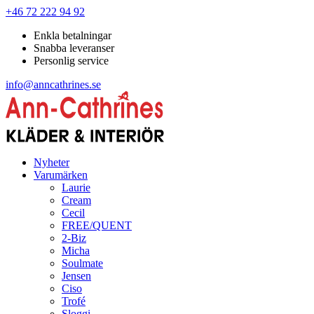
+46 72 222 94 92
Enkla betalningar
Snabba leveranser
Personlig service
info@anncathrines.se
Nyheter
Varumärken
Laurie
Cream
Cecil
FREE/QUENT
2-Biz
Micha
Soulmate
Jensen
Ciso
Trofé
Sloggi