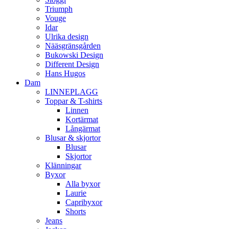
Triumph
Vouge
Idar
Ulrika design
Nääsgränsgården
Bukowski Design
Different Design
Hans Hugos
Dam
LINNEPLAGG
Toppar & T-shirts
Linnen
Kortärmat
Långärmat
Blusar & skjortor
Blusar
Skjortor
Klänningar
Byxor
Alla byxor
Laurie
Capribyxor
Shorts
Jeans