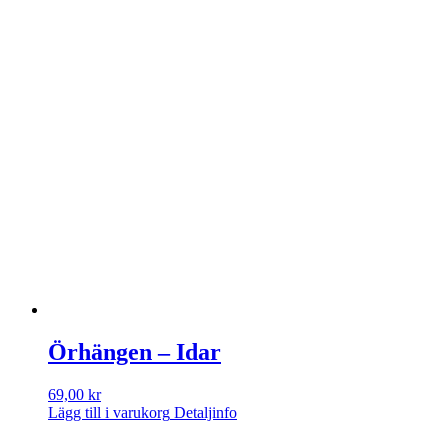
Örhängen – Idar
69,00
kr
Lägg till i varukorg
Detaljinfo