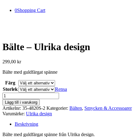
0
Shopping Cart
Bälte – Ulrika design
299,00
kr
Bälte med guldfärgat spänne
Färg
Storlek
Rensa
Bälte
-
Lägg till i varukorg
Ulrika
Artikelnr:
35-4820S-2
Kategorier:
Bälten
,
Smycken & Accessoarer
design
Varumärke:
Ulrika design
mängd
Beskrivning
Bälte med guldfärgat spänne från Ulrika design.