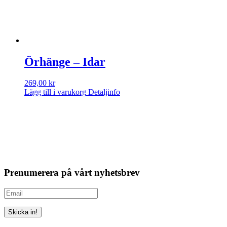
Örhänge – Idar
269,00
kr
Lägg till i varukorg
Detaljinfo
Prenumerera på vårt nyhetsbrev
Skicka in!