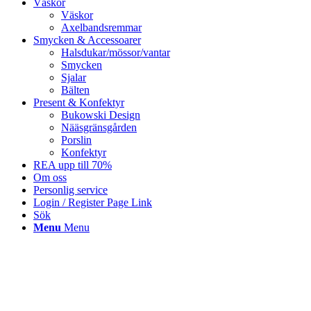
Väskor
Väskor
Axelbandsremmar
Smycken & Accessoarer
Halsdukar/mössor/vantar
Smycken
Sjalar
Bälten
Present & Konfektyr
Bukowski Design
Nääsgränsgården
Porslin
Konfektyr
REA upp till 70%
Om oss
Personlig service
Login / Register Page Link
Sök
Menu
Menu