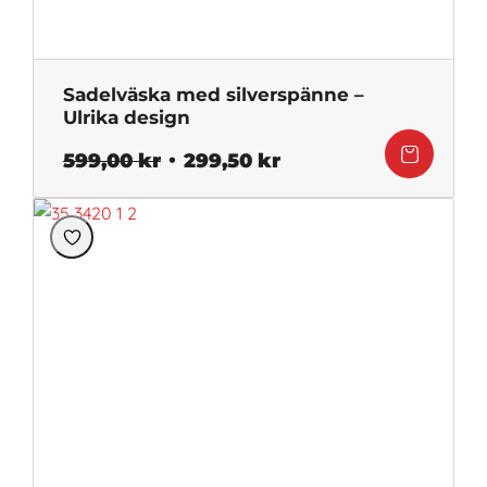
Sadelväska med silverspänne –
Ulrika design
Det
Det
599,00
kr
299,50
kr
ursprungliga
nuvarande
priset
priset
var:
är:
599,00 kr.
299,50 kr.