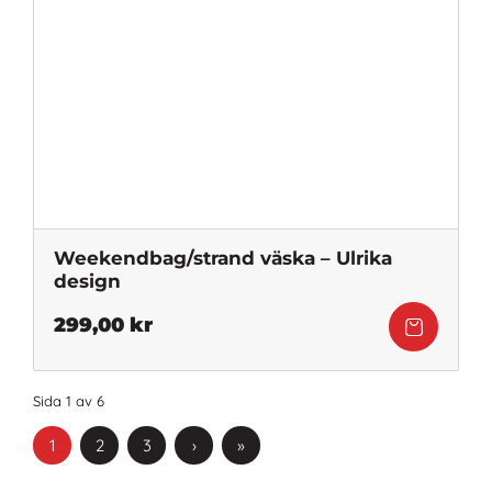
Weekendbag/strand väska – Ulrika
design
299,00
kr
Sida 1 av 6
1
2
3
›
»