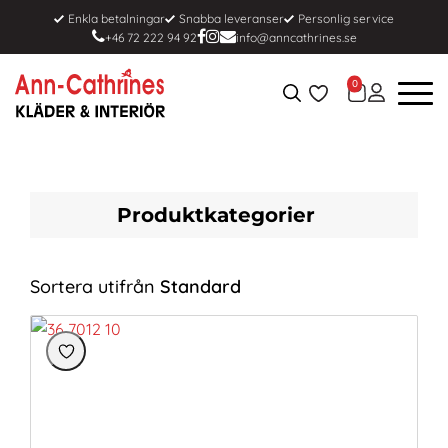
Enkla betalningar
Snabba leveranser
Personlig service
+46 72 222 94 92
info@anncathrines.se
0
Produktkategorier
Sortera utifrån
Standard