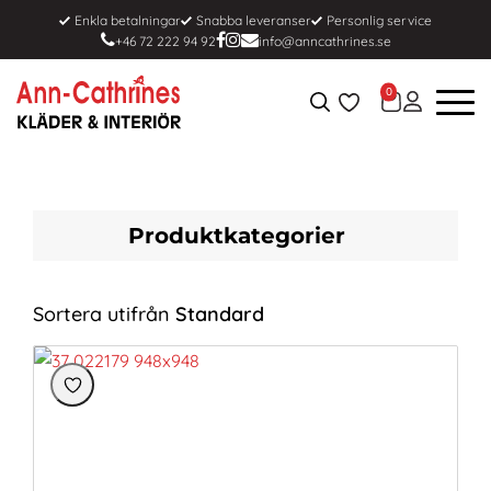
Enkla betalningar
Snabba leveranser
Personlig service
+46 72 222 94 92
info@anncathrines.se
0
Produktkategorier
Sortera utifrån
Standard