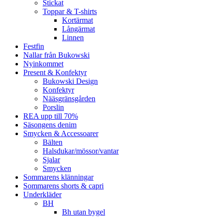
Stickat
Toppar & T-shirts
Kortärmat
Långärmat
Linnen
Festfin
Nallar från Bukowski
Nyinkommet
Present & Konfektyr
Bukowski Design
Konfektyr
Nääsgränsgården
Porslin
REA upp till 70%
Säsongens denim
Smycken & Accessoarer
Bälten
Halsdukar/mössor/vantar
Sjalar
Smycken
Sommarens klänningar
Sommarens shorts & capri
Underkläder
BH
Bh utan bygel