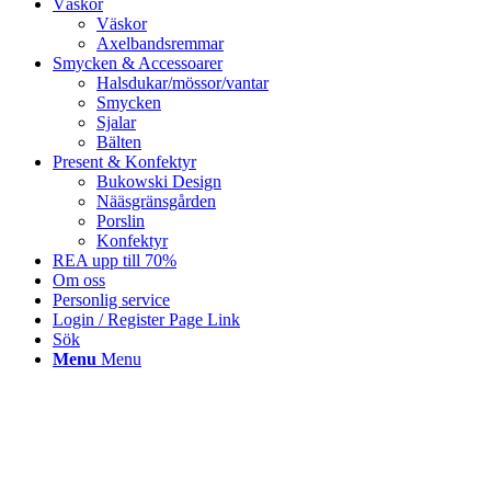
Väskor
Väskor
Axelbandsremmar
Smycken & Accessoarer
Halsdukar/mössor/vantar
Smycken
Sjalar
Bälten
Present & Konfektyr
Bukowski Design
Nääsgränsgården
Porslin
Konfektyr
REA upp till 70%
Om oss
Personlig service
Login / Register Page Link
Sök
Menu
Menu