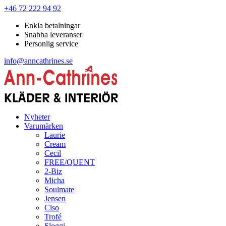
+46 72 222 94 92
Enkla betalningar
Snabba leveranser
Personlig service
info@anncathrines.se
Nyheter
Varumärken
Laurie
Cream
Cecil
FREE/QUENT
2-Biz
Micha
Soulmate
Jensen
Ciso
Trofé
Sloggi