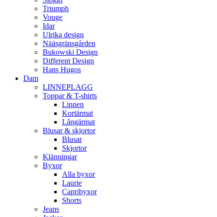
Triumph
Vouge
Idar
Ulrika design
Nääsgränsgården
Bukowski Design
Different Design
Hans Hugos
Dam
LINNEPLAGG
Toppar & T-shirts
Linnen
Kortärmat
Långärmat
Blusar & skjortor
Blusar
Skjortor
Klänningar
Byxor
Alla byxor
Laurie
Capribyxor
Shorts
Jeans