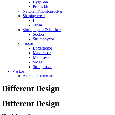
Bygel-bh
Protes-bh
Nattplagg/morgonrockar
Shaping wear
Linne
Trosa
Strumpbyxor & Sockor
Sockor
Strumpbyxor
Trosor
Boxertrosor
Maxitrosor
Miditrosor
Sloggi
Stringtrosor
Väskor
Axelbandsremmar
Different Design
Different Design