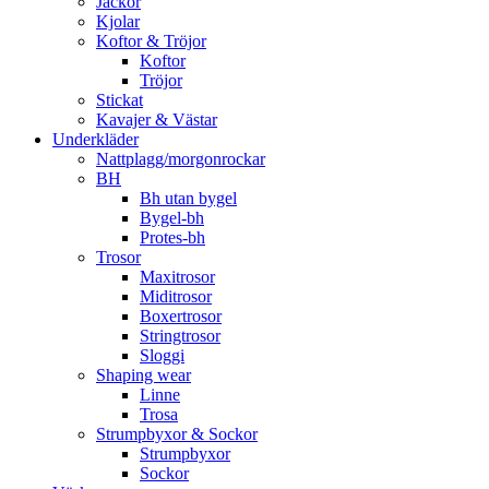
Jackor
Kjolar
Koftor & Tröjor
Koftor
Tröjor
Stickat
Kavajer & Västar
Underkläder
Nattplagg/morgonrockar
BH
Bh utan bygel
Bygel-bh
Protes-bh
Trosor
Maxitrosor
Miditrosor
Boxertrosor
Stringtrosor
Sloggi
Shaping wear
Linne
Trosa
Strumpbyxor & Sockor
Strumpbyxor
Sockor