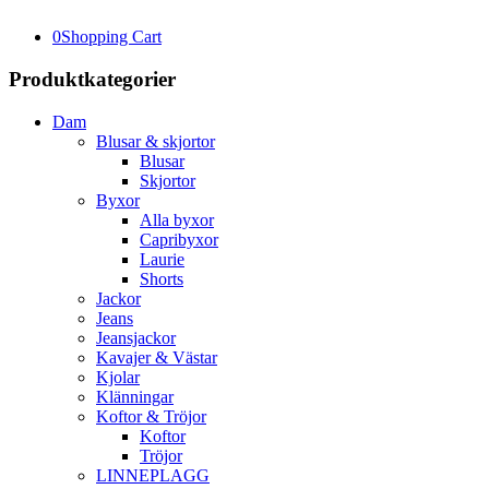
0
Shopping Cart
Produktkategorier
Dam
Blusar & skjortor
Blusar
Skjortor
Byxor
Alla byxor
Capribyxor
Laurie
Shorts
Jackor
Jeans
Jeansjackor
Kavajer & Västar
Kjolar
Klänningar
Koftor & Tröjor
Koftor
Tröjor
LINNEPLAGG