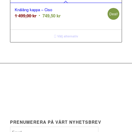
Knälång kappa – Ciso
Deal!
Det
Det
1 499,00
kr
749,50
kr
ursprungliga
nuvarande
priset
priset
var:
är:
Välj alternativ
1
749,50 kr.
499,00 kr.
PRENUMERERA PÅ VÅRT NYHETSBREV