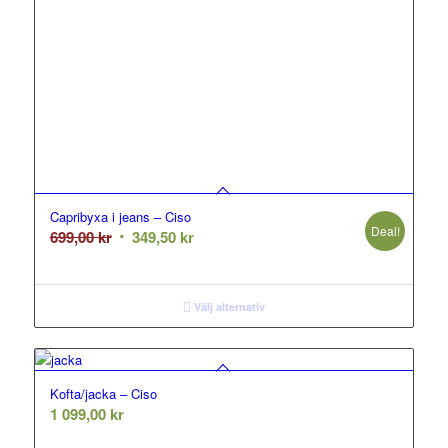
Capribyxa i jeans – Ciso
Deal!
Det
Det
699,00
kr
349,50
kr
ursprungliga
nuvarande
priset
priset
var:
är:
Välj alternativ
699,00 kr.
349,50 kr.
Kofta/jacka – Ciso
1 099,00
kr