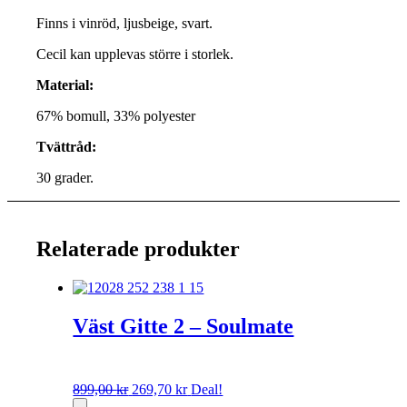
Finns i vinröd, ljusbeige, svart.
Cecil kan upplevas större i storlek.
Material:
67% bomull, 33% polyester
Tvättråd:
30 grader.
Relaterade produkter
Väst Gitte 2 – Soulmate
Det
Det
899,00
kr
269,70
kr
Deal!
ursprungliga
nuvarande