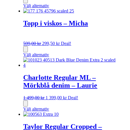
priset
priset
Välj alternativ
var:
är:
899,00 kr.
269,70 kr.
Topp i viskos – Micha
Det
Det
599,00
kr
299,50
kr
Deal!
ursprungliga
nuvarande
priset
priset
Välj alternativ
var:
är:
599,00 kr.
299,50 kr.
Charlotte Regular ML –
Mörkblå denim – Laurie
Det
Det
1 499,00
kr
1 399,00
kr
Deal!
ursprungliga
nuvarande
priset
priset
Välj alternativ
var:
är:
1
1
499,00 kr.
399,00 kr.
Taylor Regular Cropped –