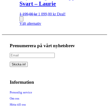
Svart – Laurie
Det
Det
1 199,00
kr
1 099,00
kr
Deal!
ursprungliga
nuvarande
priset
priset
Välj alternativ
var:
är:
1
1
199,00 kr.
099,00 kr.
Prenumerera på vårt nyhetsbrev
Skicka in!
Information
Personlig service
Om oss
Hitta till oss