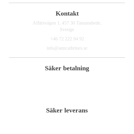
Kontakt
Affärsvägen 1, 457 30 Tanumshede,
Sverige
+46 72 222 94 92
info@anncathrines.se
Säker betalning
Säker leverans