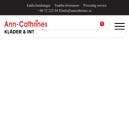
Enkla betalningar
Snabba leveranser
Personlig service
+46 72 222 94 92
info@anncathrines.se
0