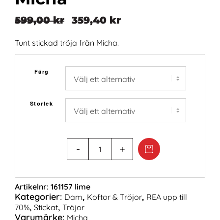
599,00
kr
359,40
kr
Det
Det
ursprungliga
nuvarande
Tunt stickad tröja från Micha.
priset
priset
var:
är:
Färg
599,00 kr.
359,40 kr.
Storlek
Artikelnr:
161157 lime
Kategorier:
,
,
Dam
Koftor & Tröjor
REA upp till
,
,
70%
Stickat
Tröjor
Varumärke:
Micha