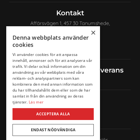
Kontakt
Affärsvägen 1, 457 30 Tanumshede,
Sverige
×
Denna webbplats använder
+46 72 222 94 92
cookies
info@anncathrines.se
Vi använder cookies för att anpassa
innehåll, annonser och för att analysera vår
trafik. Vi delar också information om din
Säker betalning
Säker leverans
användning av vår webbplats med våra
reklam- och analyspartners som kan
kombinera den med annan information som
du har tillhandahållit dem eller som de har
samlat in från din användning av deras
Följ oss
tjänster.
Läs mer
ACCEPTERA ALLA
ENDAST NÖDVÄNDIGA
© Ann-Cathrines kläder & Interiör