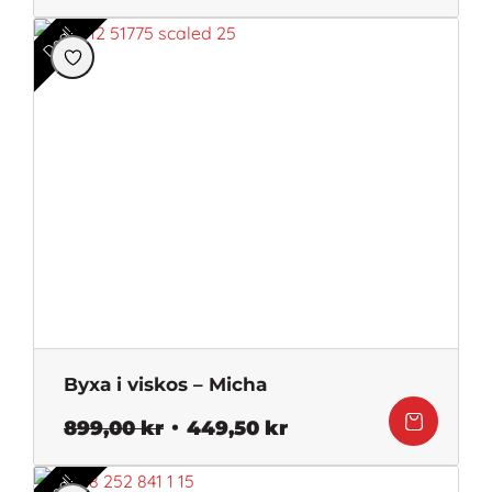
ursprungliga
nuvarande
priset
priset
Deal!
var:
är:
1
1
399,00 kr.
299,00 kr.
Byxa i viskos – Micha
Det
Det
899,00
kr
449,50
kr
ursprungliga
nuvarande
priset
priset
Deal!