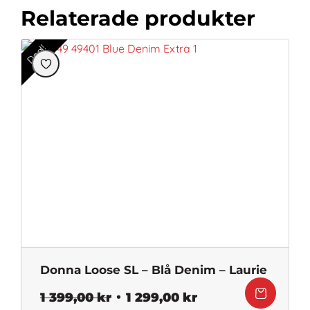
Relaterade produkter
Deal!
Donna Loose SL – Blå Denim – Laurie
Det
Det
1 399,00
kr
1 299,00
kr