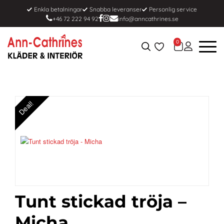
Enkla betalningar
Snabba leveranser
Personlig service
+46 72 222 94 92
info@anncathrines.se
0
Deal!
Tunt stickad tröja –
Micha