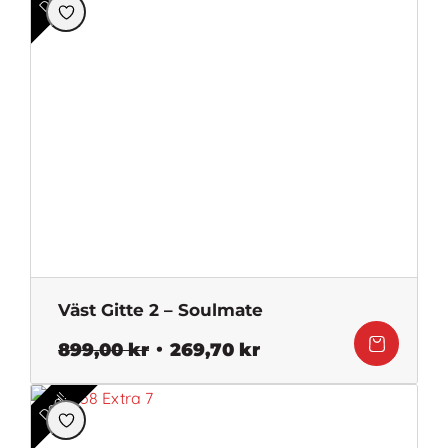
var:
är:
899,00 kr.
449,50 kr.
Väst Gitte 2 – Soulmate
Det
Det
899,00
kr
269,70
kr
ursprungliga
nuvarande
priset
priset
Deal!
var:
är:
899,00 kr.
269,70 kr.