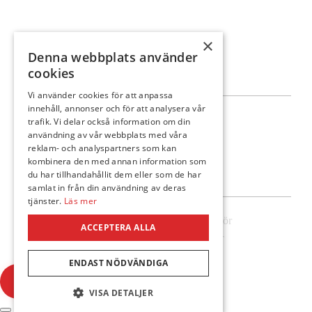
×
Denna webbplats använder
cookies
Vi använder cookies för att anpassa
innehåll, annonser och för att analysera vår
Följ oss
trafik. Vi delar också information om din
användning av vår webbplats med våra
reklam- och analyspartners som kan
kombinera den med annan information som
du har tillhandahållit dem eller som de har
samlat in från din användning av deras
tjänster.
Läs mer
© Ann-Cathrines kläder & Interiör
ACCEPTERA ALLA
Hemsidan levereras av Kust IT
ENDAST NÖDVÄNDIGA
VISA DETALJER