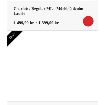
Charlotte Regular ML – Mörkblå denim –
Laurie
Det
Det
1 499,00
kr
1 399,00
kr
ursprungliga
nuvarande
priset
priset
Deal!
var:
är:
1
1
499,00 kr.
399,00 kr.