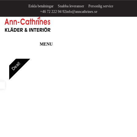
Enkla betalningar
Snabba leveranser
Personlig service
+46 72 222 94 92
info@anncathrines.se
MENU
Deal!