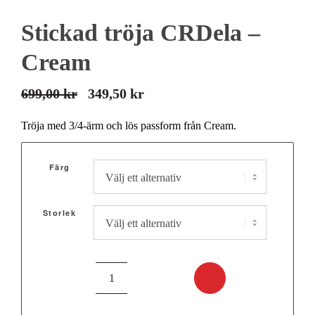
Stickad tröja CRDela –
Cream
699,00
kr
349,50
kr
Det
Det
ursprungliga
nuvarande
Tröja med 3/4-ärm och lös passform från Cream.
priset
priset
var:
är:
Färg
699,00 kr.
349,50 kr.
Storlek