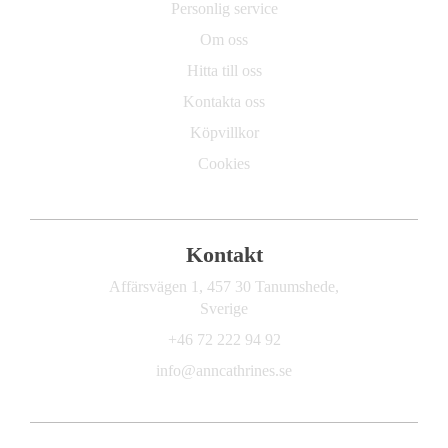
Personlig service
Om oss
Hitta till oss
Kontakta oss
Köpvillkor
Cookies
Kontakt
Affärsvägen 1, 457 30 Tanumshede,
Sverige
+46 72 222 94 92
info@anncathrines.se