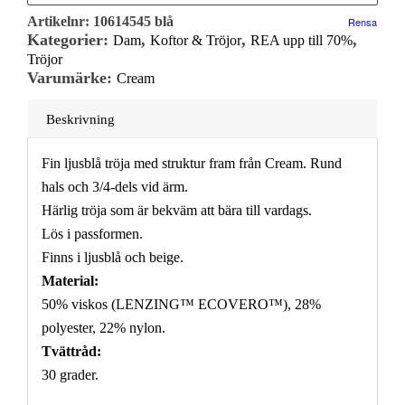
Artikelnr:
10614545 blå
Rensa
Kategorier:
,
,
,
Dam
Koftor & Tröjor
REA upp till 70%
Tröjor
Varumärke:
Cream
Beskrivning
Fin ljusblå tröja med struktur fram från Cream. Rund
hals och 3/4-dels vid ärm.
Härlig tröja som är bekväm att bära till vardags.
Lös i passformen.
Finns i ljusblå och beige.
Material:
50% viskos (LENZING™ ECOVERO™), 28%
polyester, 22% nylon.
Tvättråd:
30 grader.