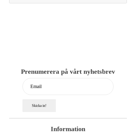
priset
priset
var:
är:
1
1
399,00 kr.
299,00 kr.
Prenumerera på vårt nyhetsbrev
Skicka in!
Information