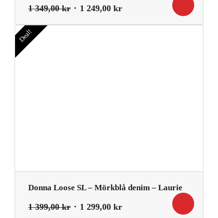
Det
Det
1 349,00
kr
1 249,00
kr
ursprungliga
nuvarande
priset
priset
Deal!
var:
är:
1
1
349,00 kr.
249,00 kr.
Donna Loose SL – Mörkblå denim – Laurie
Det
Det
1 399,00
kr
1 299,00
kr
ursprungliga
nuvarande