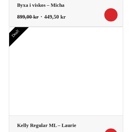
Byxa i viskos – Micha
Det
Det
899,00
kr
449,50
kr
ursprungliga
nuvarande
priset
priset
Deal!
var:
är:
899,00 kr.
449,50 kr.
Kelly Regular ML – Laurie