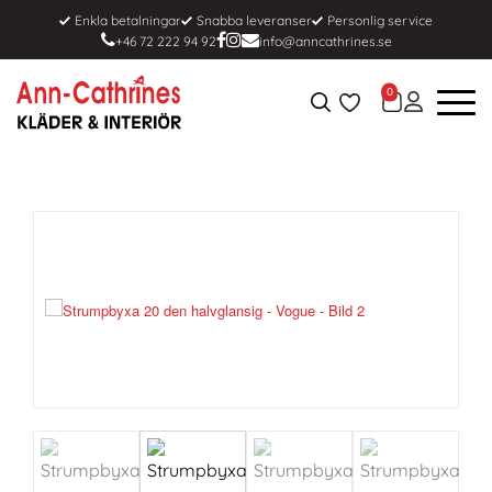
Enkla betalningar
Snabba leveranser
Personlig service
+46 72 222 94 92
info@anncathrines.se
0