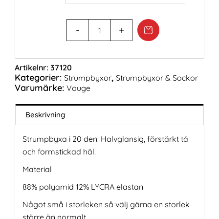
Artikelnr:
37120
Kategorier:
,
Strumpbyxor
Strumpbyxor & Sockor
Varumärke:
Vouge
Beskrivning
Strumpbyxa i 20 den. Halvglansig, förstärkt tå
och formstickad häl.
Material
88% polyamid 12% LYCRA elastan
Något små i storleken så välj gärna en storlek
större än normalt