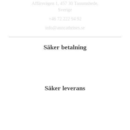
Affärsvägen 1, 457 30 Tanumshede,
Sverige
+46 72 222 94 92
info@anncathrines.se
Säker betalning
Säker leverans