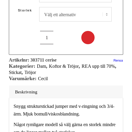
Storlek
Artikelnr:
303711 cerise
Rensa
Kategorier:
,
,
,
Dam
Koftor & Tröjor
REA upp till 70%
,
Stickat
Tröjor
Varumärke:
Cecil
Beskrivning
Snygg strukturstickad jumper med v-ringning och 3/4-
ärm. Mjuk bomull/viskosblandning.
Något rymligare modell så välj gärna en storlek mindre