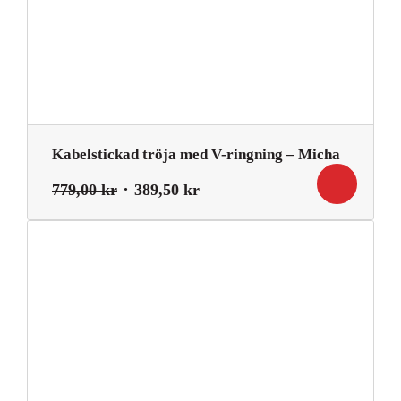
Kabelstickad tröja med V-ringning – Micha
Det
Det
779,00
kr
389,50
kr
ursprungliga
nuvarande
priset
priset
var:
är:
779,00 kr.
389,50 kr.