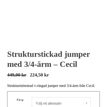
Strukturstickad jumper
med 3/4-ärm – Cecil
449,00
kr
224,50
kr
Det
Det
ursprungliga
nuvarande
Strukturmönstrad v-ringad jumper med 3/4-ärm från Cecil.
priset
priset
var:
är:
Färg
449,00 kr.
224,50 kr.