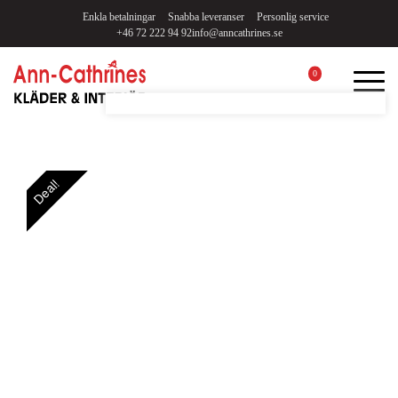
Enkla betalningar
Snabba leveranser
Personlig service
+46 72 222 94 92
info@anncathrines.se
0
Deal!