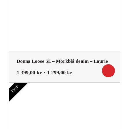
Donna Loose SL – Mörkblå denim – Laurie
Det
Det
1 399,00
kr
1 299,00
kr
ursprungliga
nuvarande
priset
priset
Deal!
var:
är:
1
1
399,00 kr.
299,00 kr.