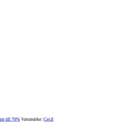
p till 70%
Varumärke:
Cecil