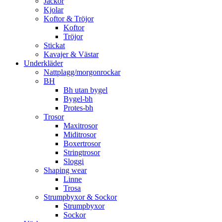
Jackor
Kjolar
Koftor & Tröjor
Koftor
Tröjor
Stickat
Kavajer & Västar
Underkläder
Nattplagg/morgonrockar
BH
Bh utan bygel
Bygel-bh
Protes-bh
Trosor
Maxitrosor
Miditrosor
Boxertrosor
Stringtrosor
Sloggi
Shaping wear
Linne
Trosa
Strumpbyxor & Sockor
Strumpbyxor
Sockor