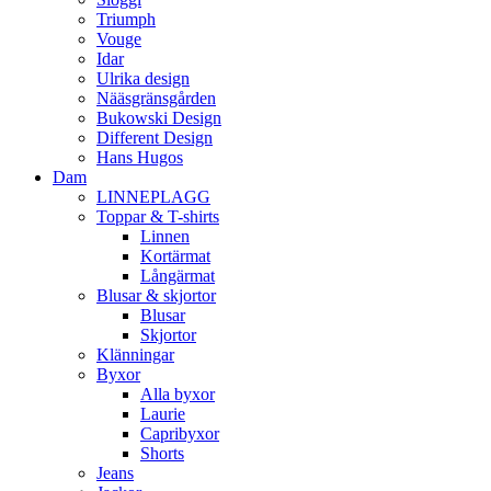
Triumph
Vouge
Idar
Ulrika design
Nääsgränsgården
Bukowski Design
Different Design
Hans Hugos
Dam
LINNEPLAGG
Toppar & T-shirts
Linnen
Kortärmat
Långärmat
Blusar & skjortor
Blusar
Skjortor
Klänningar
Byxor
Alla byxor
Laurie
Capribyxor
Shorts
Jeans