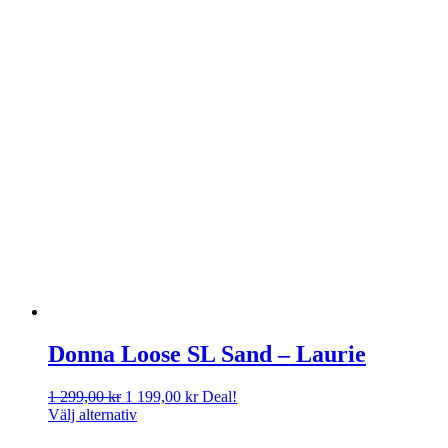
Donna Loose SL Sand – Laurie
Det
Det
1 299,00
kr
1 199,00
kr
Deal!
ursprungliga
nuvarande
Välj alternativ
priset
priset