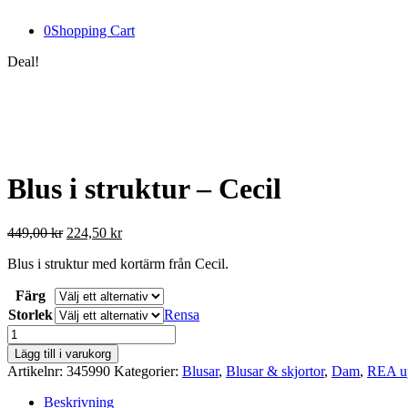
0
Shopping Cart
Deal!
Blus i struktur – Cecil
Det
Det
449,00
kr
224,50
kr
ursprungliga
nuvarande
Blus i struktur med kortärm från Cecil.
priset
priset
var:
är:
Färg
449,00 kr.
224,50 kr.
Storlek
Rensa
Blus
i
Lägg till i varukorg
struktur
Artikelnr:
345990
Kategorier:
Blusar
,
Blusar & skjortor
,
Dam
,
REA up
-
Cecil
Beskrivning