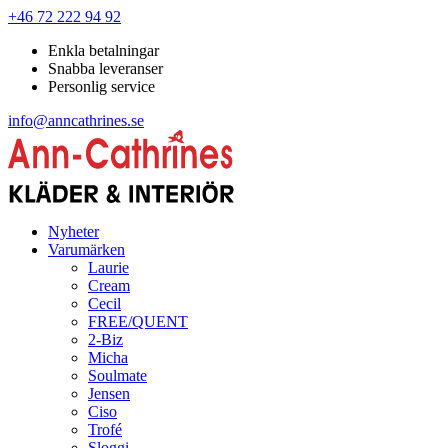
+46 72 222 94 92
Enkla betalningar
Snabba leveranser
Personlig service
info@anncathrines.se
Nyheter
Varumärken
Laurie
Cream
Cecil
FREE/QUENT
2-Biz
Micha
Soulmate
Jensen
Ciso
Trofé
Sloggi