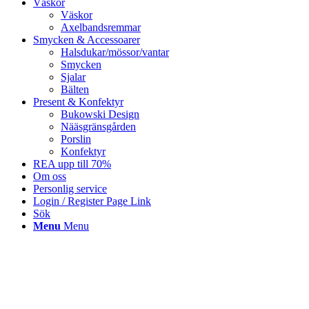
Väskor
Väskor
Axelbandsremmar
Smycken & Accessoarer
Halsdukar/mössor/vantar
Smycken
Sjalar
Bälten
Present & Konfektyr
Bukowski Design
Nääsgränsgården
Porslin
Konfektyr
REA upp till 70%
Om oss
Personlig service
Login / Register Page Link
Sök
Menu
Menu