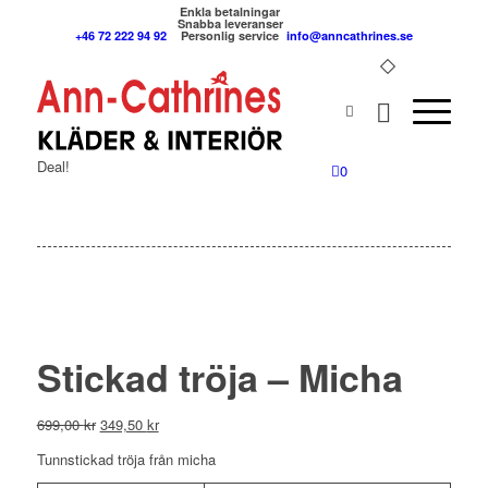
Enkla betalningar
Snabba leveranser
+46 72 222 94 92
Personlig service
info@anncathrines.se
Deal!
0
Stickad tröja – Micha
Det
Det
699,00
kr
349,50
kr
ursprungliga
nuvarande
Tunnstickad tröja från micha
priset
priset