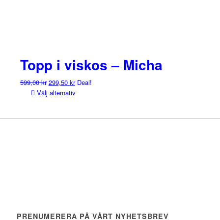
Topp i viskos – Micha
Det
Det
599,00
kr
299,50
kr
Deal!
ursprungliga
nuvarande
Välj alternativ
priset
priset
var:
är:
599,00 kr.
299,50 kr.
PRENUMERERA PÅ VÅRT NYHETSBREV