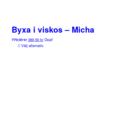
Byxa i viskos – Micha
Det
Det
779,00
kr
389,50
kr
Deal!
ursprungliga
nuvarande
Välj alternativ
priset
priset
var:
är:
779,00 kr.
389,50 kr.