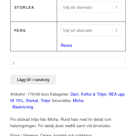
var:
är:
699,00 kr.
349,50 kr.
STORLEK
FÄRG
Rensa
Stickad
tröja
-
Micha
Lägg till i varukorg
mängd
Artikelnr:
179165 brun
Kategorier:
Dam
,
Koftor & Tröjor
,
REA upp
till 70%
,
Stickat
,
Tröjor
Varumärke:
Micha
Beskrivning
Fin stickad tröja från Micha. Rund hals med fin detalj runt
halsringningen. Fin detalj även nedtill samt vid ärmsluten.
Finns i färgerna: Cerise, kornblå och mörkbrun.