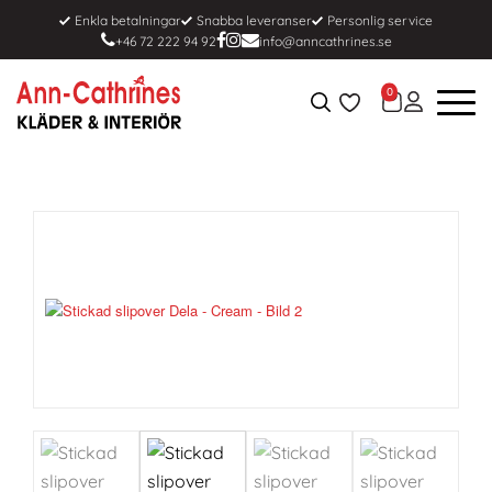
Enkla betalningar
Snabba leveranser
Personlig service
+46 72 222 94 92
info@anncathrines.se
0