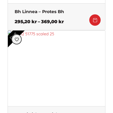
Bh Linnea – Protes Bh
Prisintervall:
295,20
kr
–
369,00
kr
295,20 kr
till
Deal!
369,00 kr