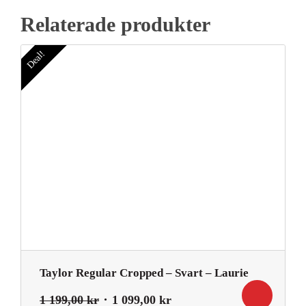
Relaterade produkter
Deal!
Taylor Regular Cropped – Svart – Laurie
Det
Det
1 199,00
kr
1 099,00
kr