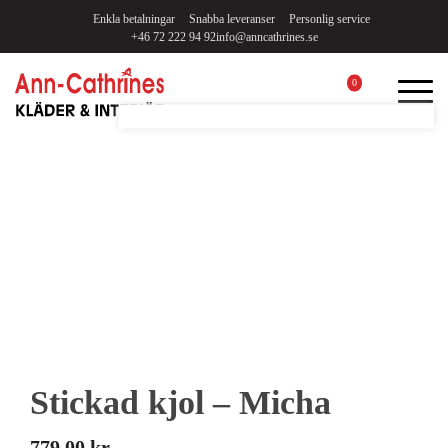
Enkla betalningar
Snabba leveranser
Personlig service
+46 72 222 94 92
info@anncathrines.se
0
Stickad kjol – Micha
779,00
kr