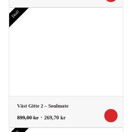
ursprungliga
nuvarande
priset
priset
Deal!
var:
är:
1
1
199,00 kr.
099,00 kr.
Väst Gitte 2 – Soulmate
Det
Det
899,00
kr
269,70
kr
ursprungliga
nuvarande
priset
priset