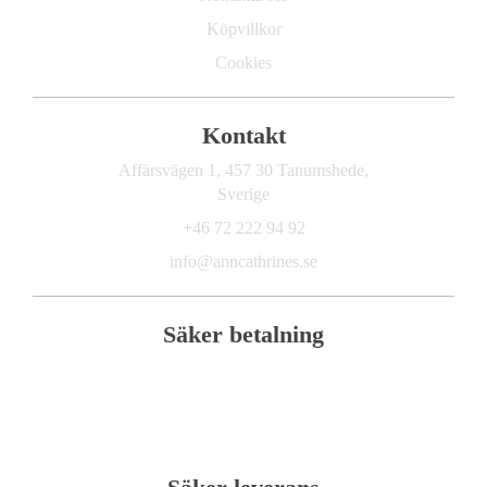
Köpvillkor
Cookies
Kontakt
Affärsvägen 1, 457 30 Tanumshede,
Sverige
+46 72 222 94 92
info@anncathrines.se
Säker betalning