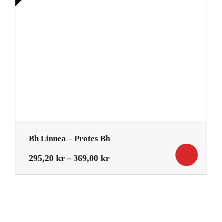
1
599,50 kr.
199,00 kr.
Bh Linnea – Protes Bh
Prisintervall:
295,20
kr
–
369,00
kr
295,20 kr
till
369,00 kr