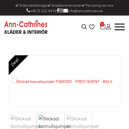
Enkla betalningar
Snabba leveranser
Personlig service
+46 72 222 94 92
info@anncathrines.se
0
Deal!