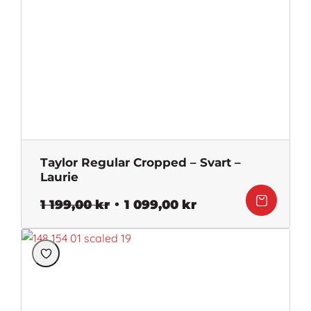
Taylor Regular Cropped – Svart –
Laurie
Det
Det
1 199,00
kr
1 099,00
kr
ursprungliga
nuvarande
priset
priset
var:
är:
1
1
199,00 kr.
099,00 kr.