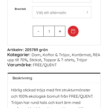
Storlek
Artikelnr:
205789 grön
Kategorier:
,
,
,
Dam
Koftor & Tröjor
Kortärmat
REA
,
,
,
upp till 70%
Stickat
Toppar & T-shirts
Tröjor
Varumärke:
FREE/QUENT
Beskrivning
Härlig stickad tröja med fint strukturmönster
och 100% ekologisk bomull från FREE/QUENT.
Tröjan har rund hals och kort ärm med