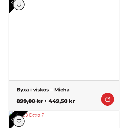
Deal!
Byxa i viskos – Micha
Det
Det
899,00
kr
449,50
kr
ursprungliga
nuvarande
priset
priset
Deal!
var:
är:
899,00 kr.
449,50 kr.