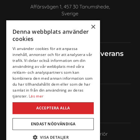
Affärsvägen 1, 457 30 Tanumshede,
Sverige
+46 72 222 94 92
×
Denna webbplats använder
info@anncathrines.se
cookies
Vi använder cookies för att anpassa
Säker betalning
Säker leverans
innehåll, annonser och för att analysera vår
trafik. Vi delar också information om din
användning av vår webbplats med våra
reklam- och analyspartners som kan
kombinera den med annan information som
du har tillhandahållit dem eller som de har
samlat in från din användning av deras
Följ oss
tjänster.
Läs mer
ACCEPTERA ALLA
ENDAST NÖDVÄNDIGA
© Ann-Cathrines kläder & Interiör
VISA DETALJER