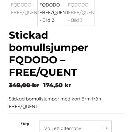
Stickad
bomullsjumper
FQDODO –
FREE/QUENT
349,00
kr
174,50
kr
Det
Det
ursprungliga
nuvarande
Stickad bomullsjumper med kort ärm från
priset
priset
FREE/QUENT.
var:
är:
349,00 kr.
174,50 kr.
Färg