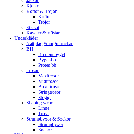
Jackor
Kjolar
Koftor & Tröjor
Koftor
Tröjor
Stickat
Kavajer & Västar
Underkläder
Nattplagg/morgonrockar
BH
Bh utan bygel
Bygel-bh
Protes-bh
Trosor
Maxitrosor
Miditrosor
Boxertrosor
Stringtrosor
Sloggi
Shaping wear
Linne
Trosa
Strumpbyxor & Sockor
Strumpbyxor
Sockor