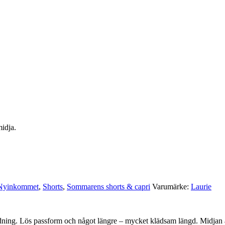
idja.
Nyinkommet
,
Shorts
,
Sommarens shorts & capri
Varumärke:
Laurie
blandning. Lös passform och något längre – mycket klädsam längd. Midja