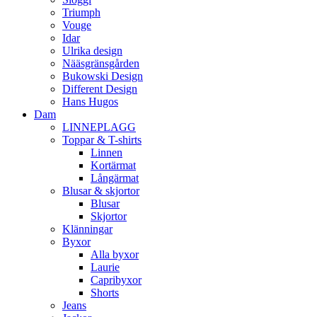
Triumph
Vouge
Idar
Ulrika design
Nääsgränsgården
Bukowski Design
Different Design
Hans Hugos
Dam
LINNEPLAGG
Toppar & T-shirts
Linnen
Kortärmat
Långärmat
Blusar & skjortor
Blusar
Skjortor
Klänningar
Byxor
Alla byxor
Laurie
Capribyxor
Shorts
Jeans