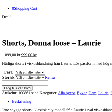
0
Shopping Cart
Deal!
Shorts, Donna loose – Laurie
Det
Det
1 099,00
kr
999,00
kr
ursprungliga
nuvarande
Härliga shorts i viskosblandning från Laurie. Lös passform med hög m
priset
priset
var:
är:
Färg
1
999,00 kr.
099,00 kr.
Storlek
Rensa
Shorts,
Donna
Lägg till i varukorg
loose
Artikelnr:
100861 sand
Kategorier:
Alla byxor
,
Byxor
,
Dam
,
Laurie
,
–
Laurie
Beskrivning
mängd
Jätte snygga shorts i klassisk city modell från Laurie i sval viskos