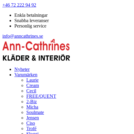
+46 72 222 94 92
Enkla betalningar
Snabba leveranser
Personlig service
info@anncathrines.se
Nyheter
Varumärken
Laurie
Cream
Cecil
FREE/QUENT
2-Biz
Micha
Soulmate
Jensen
Ciso
Trofé
Sloggi