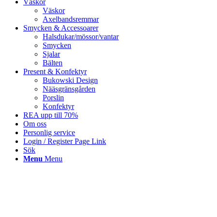
Väskor
Väskor
Axelbandsremmar
Smycken & Accessoarer
Halsdukar/mössor/vantar
Smycken
Sjalar
Bälten
Present & Konfektyr
Bukowski Design
Nääsgränsgården
Porslin
Konfektyr
REA upp till 70%
Om oss
Personlig service
Login / Register Page Link
Sök
Menu
Menu