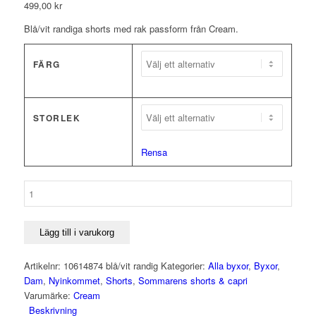
499,00
kr
Blå/vit randiga shorts med rak passform från Cream.
FÄRG
STORLEK
Rensa
Shorts
CRBerta
-
Cream
Lägg till i varukorg
mängd
Artikelnr:
10614874 blå/vit randig
Kategorier:
Alla byxor
,
Byxor
,
Dam
,
Nyinkommet
,
Shorts
,
Sommarens shorts & capri
Varumärke:
Cream
Beskrivning