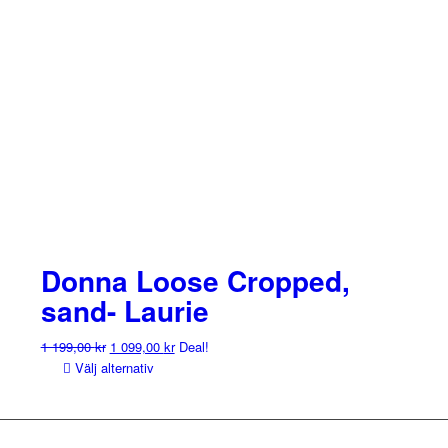
Donna Loose Cropped,
sand- Laurie
Det
Det
1 199,00
kr
1 099,00
kr
Deal!
ursprungliga
nuvarande
Välj alternativ
priset
priset
var:
är:
1
1