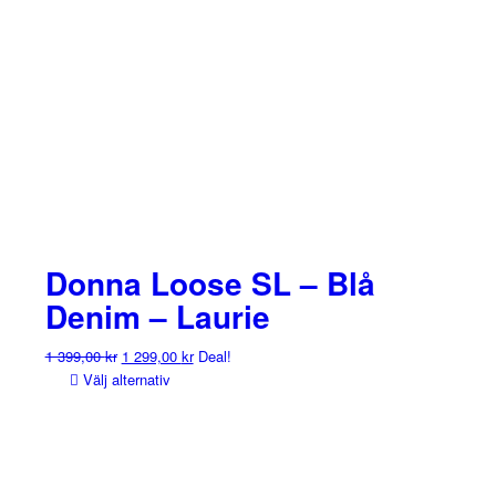
Donna Loose SL – Blå
Denim – Laurie
Det
Det
1 399,00
kr
1 299,00
kr
Deal!
ursprungliga
nuvarande
Välj alternativ
priset
priset
var:
är:
1
1
399,00 kr.
299,00 kr.