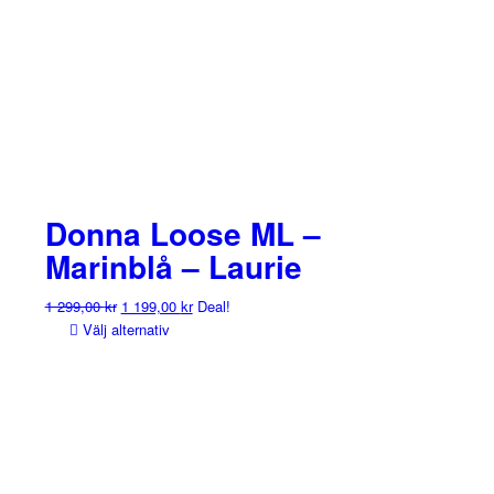
Donna Loose ML –
Marinblå – Laurie
Det
Det
1 299,00
kr
1 199,00
kr
Deal!
ursprungliga
nuvarande
Välj alternativ
priset
priset
var:
är:
1
1
299,00 kr.
199,00 kr.