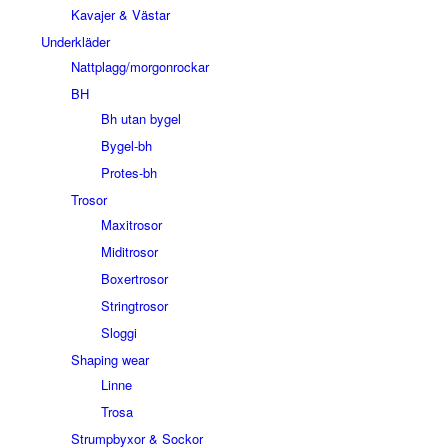
Kavajer & Västar
Underkläder
Nattplagg/morgonrockar
BH
Bh utan bygel
Bygel-bh
Protes-bh
Trosor
Maxitrosor
Miditrosor
Boxertrosor
Stringtrosor
Sloggi
Shaping wear
Linne
Trosa
Strumpbyxor & Sockor