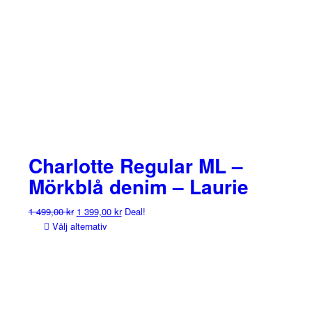
Charlotte Regular ML –
Mörkblå denim – Laurie
Det
Det
1 499,00
kr
1 399,00
kr
Deal!
ursprungliga
nuvarande
Välj alternativ
priset
priset
var:
är:
1
1
499,00 kr.
399,00 kr.