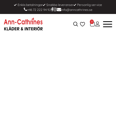
Enkla betalningar
Snabba leveranser
Personlig service
+46 72 222 94 92
info@anncathrines.se
0