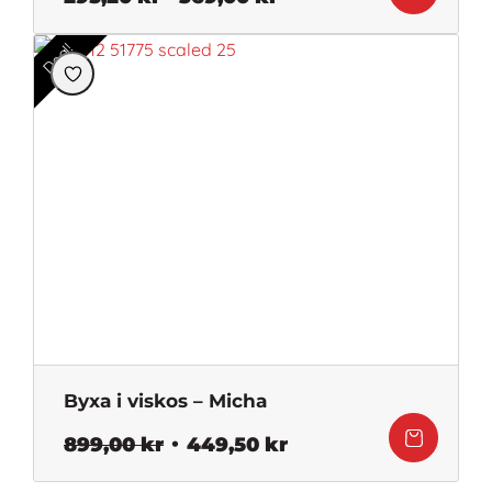
295,20 kr
till
Deal!
369,00 kr
Byxa i viskos – Micha
Det
Det
899,00
kr
449,50
kr
ursprungliga
nuvarande