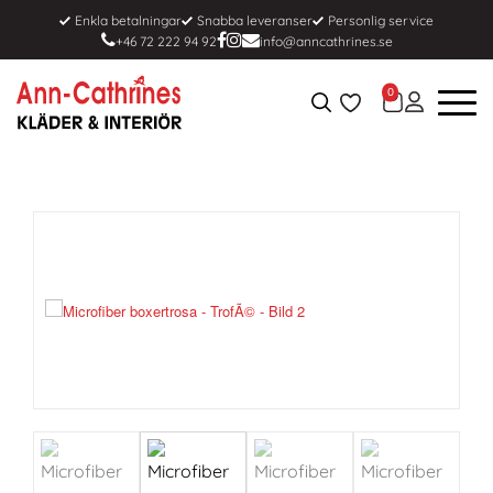
Enkla betalningar
Snabba leveranser
Personlig service
+46 72 222 94 92
info@anncathrines.se
0