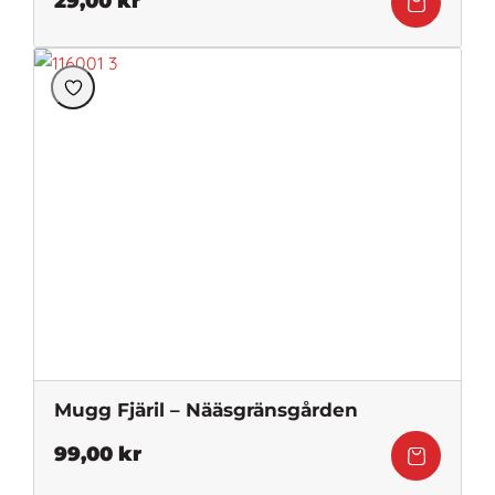
29,00
kr
Mugg Fjäril – Nääsgränsgården
99,00
kr