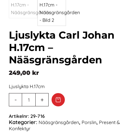
Ljuslykta Carl Johan
H.17cm –
Nääsgränsgården
249,00
kr
Ljuslykta H.17cm
Artikelnr:
29-716
Kategorier:
,
,
Nääsgränsgården
Porslin
Present &
Konfektyr