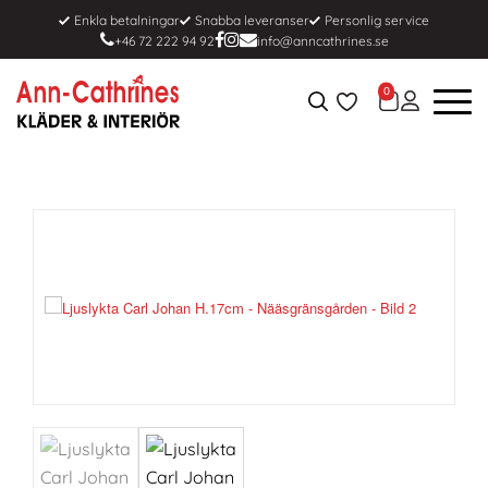
Enkla betalningar
Snabba leveranser
Personlig service
+46 72 222 94 92
info@anncathrines.se
0