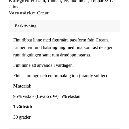
Kategorier:
,
,
,
Dam
Linnen
Nyinkommet
Toppar & T-
shirts
Varumärke:
Cream
Beskrivning
Fint ribbat linne med figurnära passform från Cream.
Linner har rund halsringning med fina kontrast detaljer
runt ringningen samt runt ärmöppningarna.
Fint linne att använda i vardagen.
Finns i orange och en brunaktig ton (brandy snifter)
Material:
95% viskos (LivaEco™), 5% elastan.
Tvättråd:
30 grader