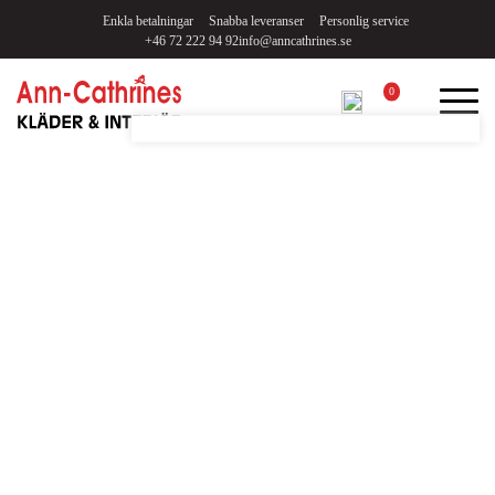
Enkla betalningar
Snabba leveranser
Personlig service
+46 72 222 94 92
info@anncathrines.se
0