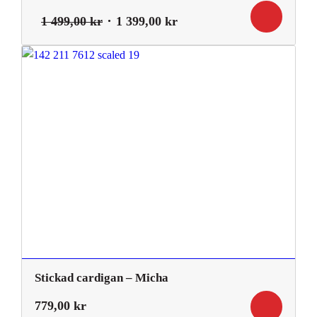
Det
Det
1 499,00
kr
1 399,00
kr
ursprungliga
nuvarande
priset
priset
var:
är:
1
1
499,00 kr.
399,00 kr.
Stickad cardigan – Micha
779,00
kr