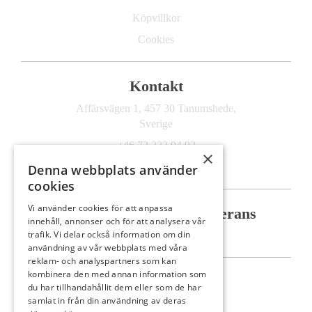
Köpvillkor
Cookies
Kontakt
Affärsvägen 1, 457 30 Tanumshede,
Sverige
+46 72 222 94 92
×
info@anncathrines.se
Denna webbplats använder
cookies
Vi använder cookies för att anpassa
Säker betalning
Säker leverans
innehåll, annonser och för att analysera vår
trafik. Vi delar också information om din
användning av vår webbplats med våra
reklam- och analyspartners som kan
kombinera den med annan information som
Följ oss
du har tillhandahållit dem eller som de har
samlat in från din användning av deras