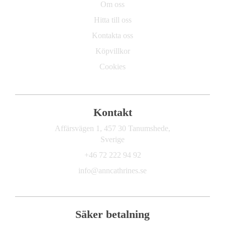
Om oss
Hitta till oss
Kontakta oss
Köpvillkor
Cookies
Kontakt
Affärsvägen 1, 457 30 Tanumshede,
Sverige
+46 72 222 94 92
info@anncathrines.se
Säker betalning