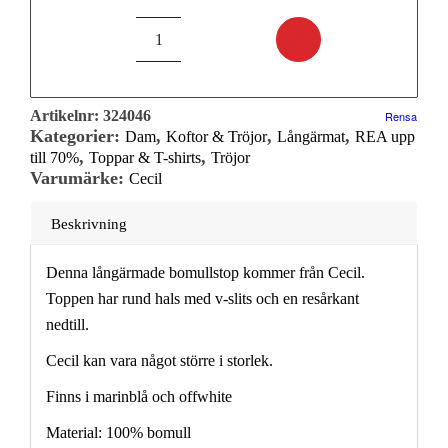
Artikelnr:
324046
Rensa
Kategorier:
,
,
,
Dam
Koftor & Tröjor
Långärmat
REA upp
,
,
till 70%
Toppar & T-shirts
Tröjor
Varumärke:
Cecil
Beskrivning
Denna långärmade bomullstop kommer från Cecil.
Toppen har rund hals med v-slits och en resårkant
nedtill.
Cecil kan vara något större i storlek.
Finns i marinblå och offwhite
Material: 100% bomull