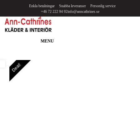
Enkla betalningar
Snabba leveranser
Personlig service
+46 72 222 94 92
info@anncathrines.se
MENU
Deal!