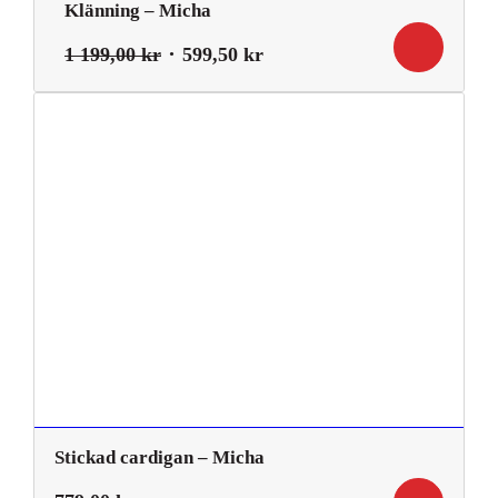
Klänning – Micha
Det
Det
1 199,00
kr
599,50
kr
ursprungliga
nuvarande
priset
priset
var:
är:
1
599,50 kr.
199,00 kr.
Stickad cardigan – Micha