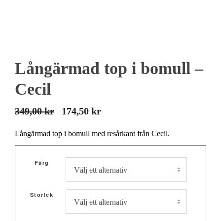
Långärmad top i bomull –
Cecil
349,00
kr
174,50
kr
Det
Det
ursprungliga
nuvarande
Långärmad top i bomull med resårkant från Cecil.
priset
priset
var:
är:
Färg
349,00 kr.
174,50 kr.
Storlek