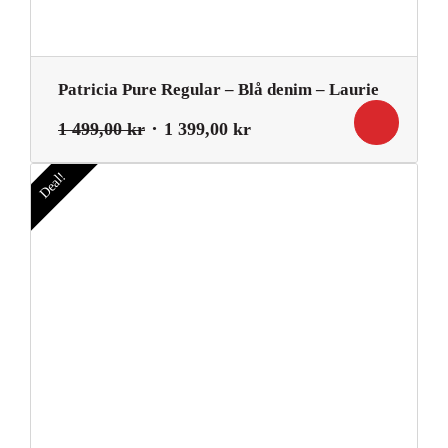
Patricia Pure Regular – Blå denim – Laurie
Det
Det
1 499,00
kr
1 399,00
kr
ursprungliga
nuvarande
priset
priset
Deal!
var:
är:
1
1
499,00 kr.
399,00 kr.