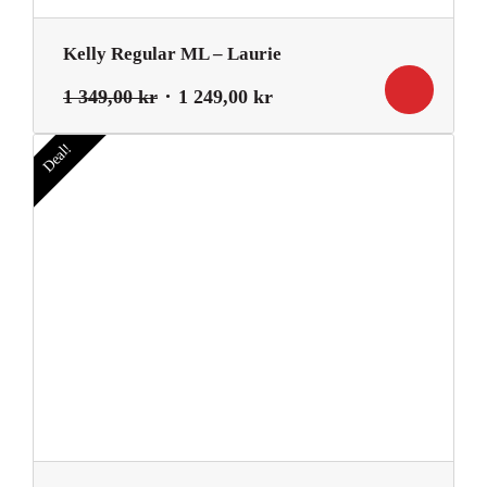
Kelly Regular ML – Laurie
Det
Det
1 349,00
kr
1 249,00
kr
ursprungliga
nuvarande
priset
priset
Deal!
var:
är:
1
1
349,00 kr.
249,00 kr.