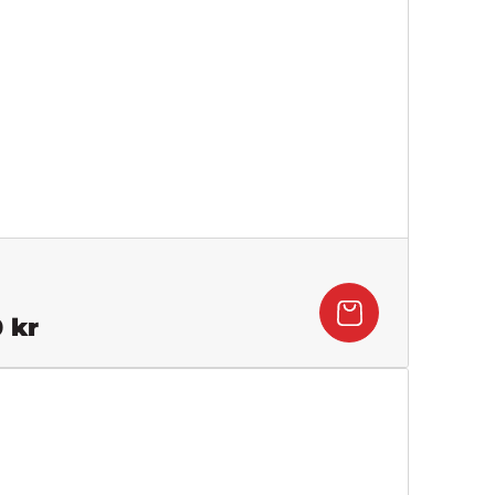
Det
0
kr
gliga
nuvarande
priset
är:
kr.
389,50 kr.