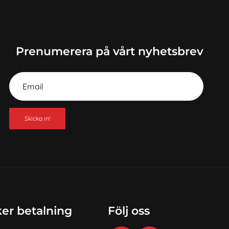
kr.
449,50 kr.
Prenumerera på vårt nyhetsbrev
Skicka in!
er betalning
Följ oss