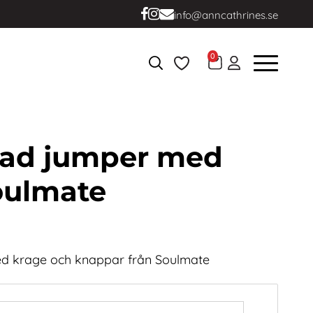
info@anncathrines.se
0
ad jumper med
oulmate
d krage och knappar från Soulmate