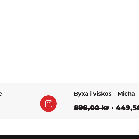
e
Byxa i viskos – Micha
Det
899,00
kr
449,5
nde
ursprun
priset
var: