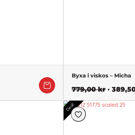
Byxa i viskos – Micha
Det
779,00
kr
389,5
e
ursprun
Deal!
priset
var:
779,00 