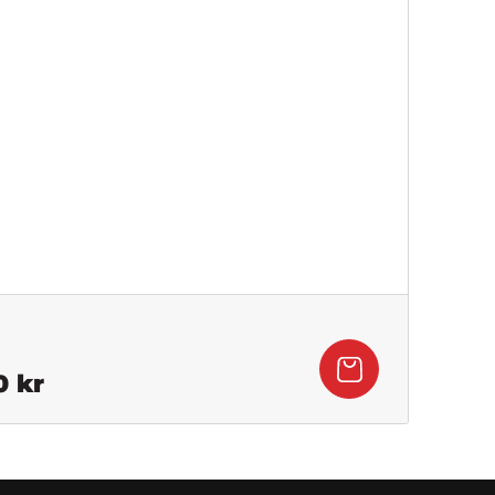
Det
0
kr
gliga
nuvarande
priset
är: