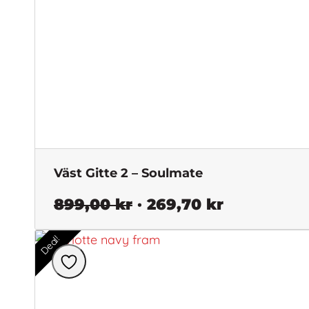
Väst Gitte 2 – Soulmate
Det
Det
899,00
kr
269,70
kr
ursprungliga
nuvarand
Deal!
priset
priset
var:
är:
899,00 kr.
269,70 kr.