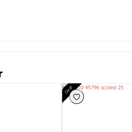
r
Deal!