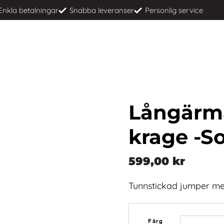
Enkla betalningar
Snabba leveranser
Personlig service
Långärm
krage -S
599,00
kr
Tunnstickad jumper me
Färg