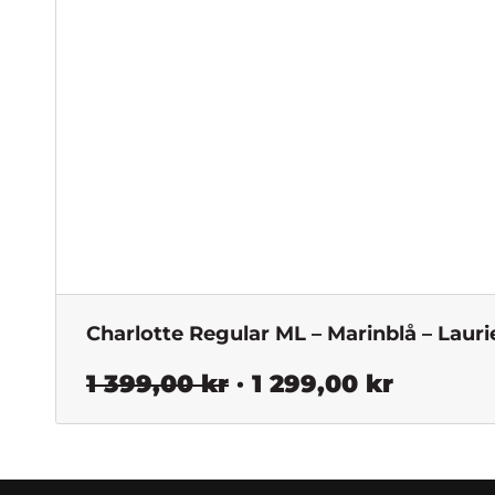
Charlotte Regular ML – Marinblå – Lauri
Det
Det
1 399,00
kr
1 299,00
kr
ursprungliga
nuvara
priset
priset
var:
är: