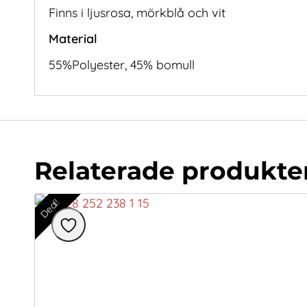
Finns i ljusrosa, mörkblå och vit
Material
55%Polyester, 45% bomull
Relaterade produkte
Deal!