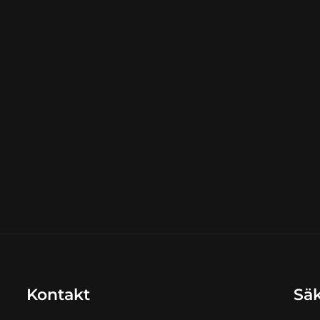
899,00 
kr.
Kontakt
Säk