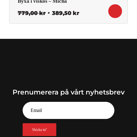
Byxa i viskos – Micha
Det
Det
779,00
kr
389,50
kr
ursprungliga
nuvarande
priset
priset
var:
är:
779,00 kr.
389,50 kr.
Prenumerera på vårt nyhetsbrev
Skicka in!