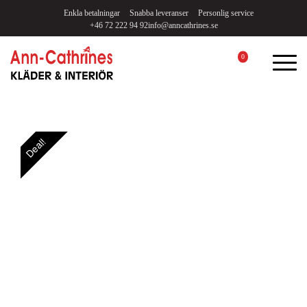
Enkla betalningar
Snabba leveranser
Personlig service
+46 72 222 94 92
info@anncathrines.se
0
Deal!