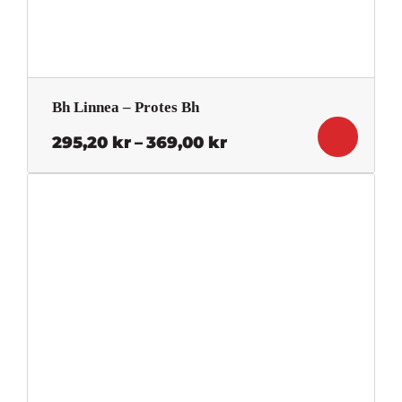
Bh Linnea – Protes Bh
Prisintervall:
295,20
kr
–
369,00
kr
295,20 kr
till
369,00 kr