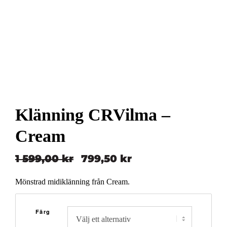
Klänning CRVilma –
Cream
1 599,00
kr
799,50
kr
Det
Det
ursprungliga
nuvarande
Mönstrad midiklänning från Cream.
priset
priset
var:
är:
Färg
1
799,50 kr.