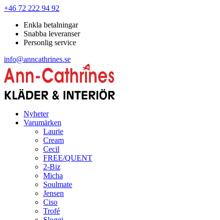
+46 72 222 94 92
Enkla betalningar
Snabba leveranser
Personlig service
info@anncathrines.se
Nyheter
Varumärken
Laurie
Cream
Cecil
FREE/QUENT
2-Biz
Micha
Soulmate
Jensen
Ciso
Trofé
Sloggi