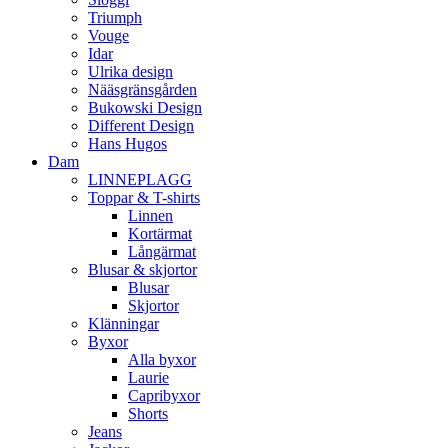
Triumph
Vouge
Idar
Ulrika design
Nääsgränsgården
Bukowski Design
Different Design
Hans Hugos
Dam
LINNEPLAGG
Toppar & T-shirts
Linnen
Kortärmat
Långärmat
Blusar & skjortor
Blusar
Skjortor
Klänningar
Byxor
Alla byxor
Laurie
Capribyxor
Shorts
Jeans