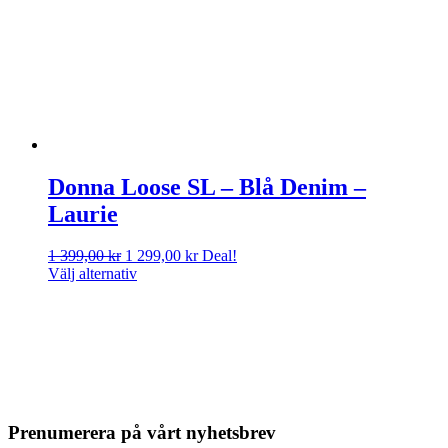
Donna Loose SL – Blå Denim –
Laurie
Det
Det
1 399,00
kr
1 299,00
kr
Deal!
ursprungliga
nuvarande
Välj alternativ
priset
priset
var:
är:
1
1
399,00 kr.
299,00 kr.
Prenumerera på vårt nyhetsbrev