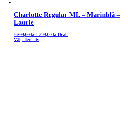
Charlotte Regular ML – Marinblå –
Laurie
Det
Det
1 399,00
kr
1 299,00
kr
Deal!
ursprungliga
nuvarande
Välj alternativ
priset
priset
var:
är:
1
1
399,00 kr.
299,00 kr.