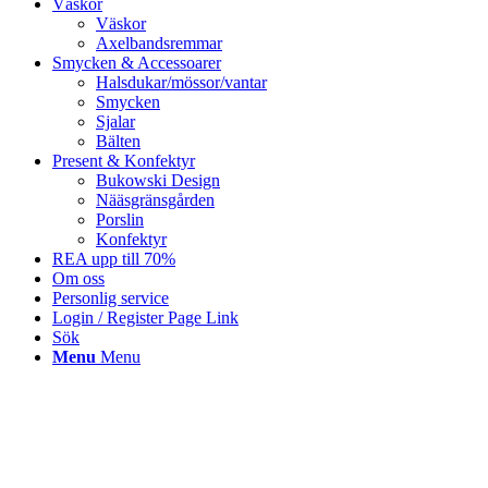
Väskor
Väskor
Axelbandsremmar
Smycken & Accessoarer
Halsdukar/mössor/vantar
Smycken
Sjalar
Bälten
Present & Konfektyr
Bukowski Design
Nääsgränsgården
Porslin
Konfektyr
REA upp till 70%
Om oss
Personlig service
Login / Register Page Link
Sök
Menu
Menu