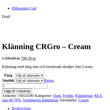
0
Shopping Cart
Deal!
Klänning CRGro – Cream
Det
Det
1 599,00
kr
799,50
kr
ursprungliga
nuvarande
Klänning med lång ärm och broderade detaljer från Cream.
priset
priset
var:
är:
Färg
1
799,50 kr.
599,00 kr.
Storlek
Rensa
Klänning
CRGro
Lägg till i varukorg
-
Artikelnr:
10614180
Kategorier:
Dam
,
Festfin
,
Klänningar
,
REA
Cream
upp till 70%
,
Sommarens klänningar
Varumärke:
Cream
mängd
Beskrivning