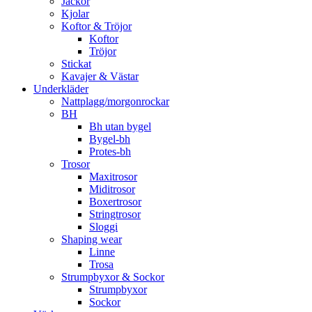
Jackor
Kjolar
Koftor & Tröjor
Koftor
Tröjor
Stickat
Kavajer & Västar
Underkläder
Nattplagg/morgonrockar
BH
Bh utan bygel
Bygel-bh
Protes-bh
Trosor
Maxitrosor
Miditrosor
Boxertrosor
Stringtrosor
Sloggi
Shaping wear
Linne
Trosa
Strumpbyxor & Sockor
Strumpbyxor
Sockor