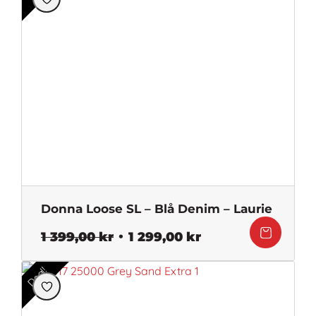
Donna Loose SL – Blå Denim – Laurie
Det
Det
1 399,00
kr
1 299,00
kr
ursprungliga
nuvarande
priset
priset
Deal!
var:
är:
1
1