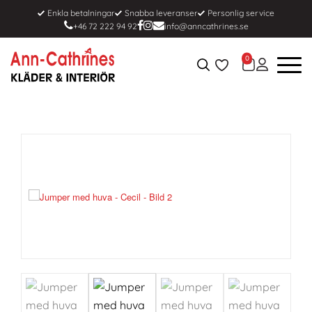
Enkla betalningar
Snabba leveranser
Personlig service
+46 72 222 94 92
info@anncathrines.se
0