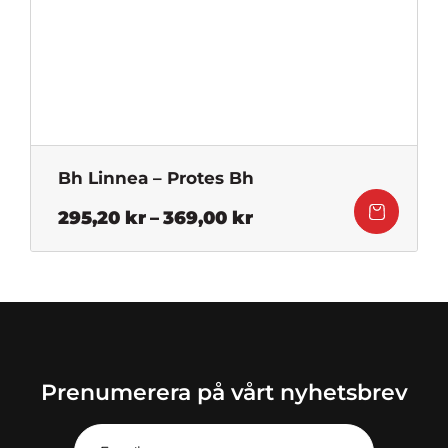
Bh Linnea – Protes Bh
Prisintervall:
295,20
kr
–
369,00
kr
295,20 kr
till
369,00 kr
Prenumerera på vårt nyhetsbrev