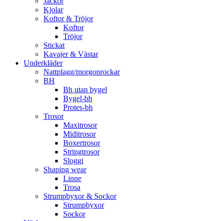
Jackor
Kjolar
Koftor & Tröjor
Koftor
Tröjor
Stickat
Kavajer & Västar
Underkläder
Nattplagg/morgonrockar
BH
Bh utan bygel
Bygel-bh
Protes-bh
Trosor
Maxitrosor
Miditrosor
Boxertrosor
Stringtrosor
Sloggi
Shaping wear
Linne
Trosa
Strumpbyxor & Sockor
Strumpbyxor
Sockor