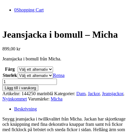
0
Shopping Cart
Jeansjacka i bomull – Micha
899,00
kr
Jeansjacka i bomull från Micha.
Färg
Storlek
Rensa
Jeansjacka
i
Lägg till i varukorg
bomull
Artikelnr:
144250 marinblå
Kategorier:
Dam
,
Jackor
,
Jeansjackor
,
-
Nyinkommet
Varumärke:
Micha
Micha
mängd
Beskrivning
Snygg jeansjacka i twillkvalitet från Micha. Jackan har skjortkrage
och knäppning med fina dekorativa knappar fram samt två fickor
med ficklock på bröstet och sneda fickor i sidan. Hellång ärm som