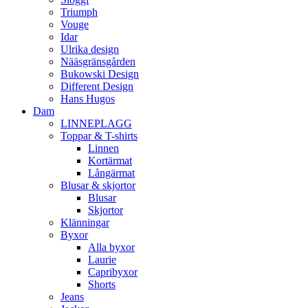
Triumph
Vouge
Idar
Ulrika design
Nääsgränsgården
Bukowski Design
Different Design
Hans Hugos
Dam
LINNEPLAGG
Toppar & T-shirts
Linnen
Kortärmat
Långärmat
Blusar & skjortor
Blusar
Skjortor
Klänningar
Byxor
Alla byxor
Laurie
Capribyxor
Shorts
Jeans