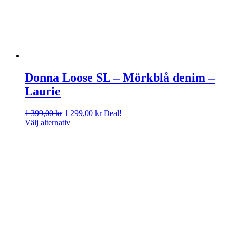
Donna Loose SL – Mörkblå denim –
Laurie
Det
Det
1 399,00
kr
1 299,00
kr
Deal!
ursprungliga
nuvarande
Välj alternativ
priset
priset
var:
är:
1
1
399,00 kr.
299,00 kr.