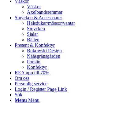
Väskor
Väskor
Axelbandsremmar
Smycken & Accessoarer
Halsdukar/mössor/vantar
Smycken
Sjalar
Bälten
Present & Konfektyr
Bukowski Design
Nääsgränsgården
Porslin
Konfektyr
REA upp till 70%
Om oss
Personlig service
Login / Register Page Link
Sök
Menu
Menu