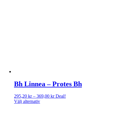
Bh Linnea – Protes Bh
Prisintervall:
295,20
kr
–
369,00
kr
Deal!
295,20 kr
Välj alternativ
till
369,00 kr