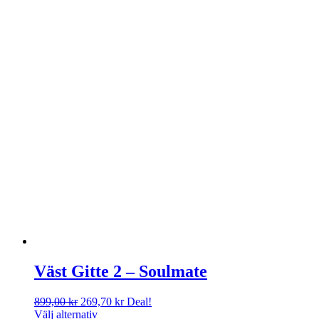
Väst Gitte 2 – Soulmate
Det
Det
899,00
kr
269,70
kr
Deal!
ursprungliga
nuvarande
Välj alternativ