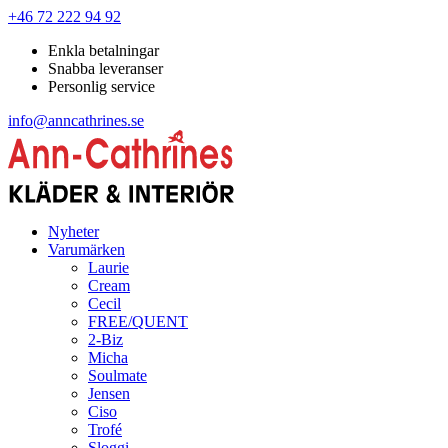
+46 72 222 94 92
Enkla betalningar
Snabba leveranser
Personlig service
info@anncathrines.se
Nyheter
Varumärken
Laurie
Cream
Cecil
FREE/QUENT
2-Biz
Micha
Soulmate
Jensen
Ciso
Trofé
Sloggi