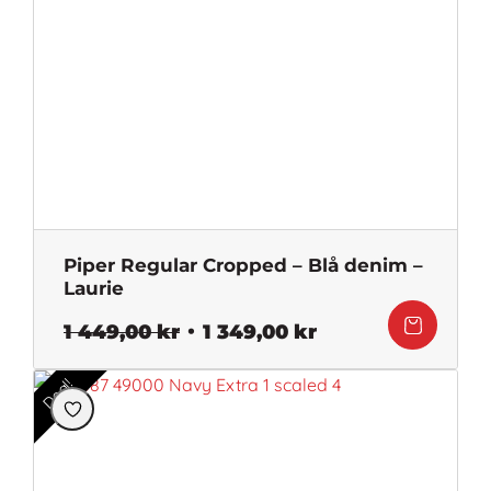
Piper Regular Cropped – Blå denim –
Laurie
Det
Det
1 449,00
kr
1 349,00
kr
ursprungliga
nuvarande
priset
priset
Deal!
var:
är:
1
1
449,00 kr.
349,00 kr.