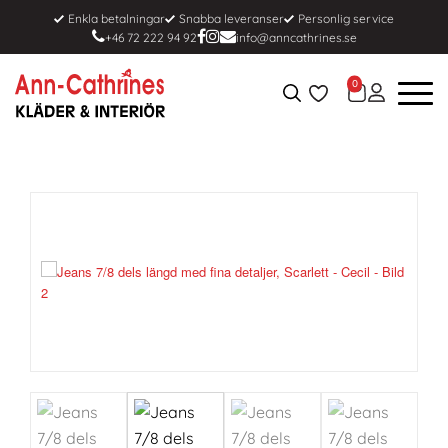
Enkla betalningar
Snabba leveranser
Personlig service
+46 72 222 94 92
info@anncathrines.se
0