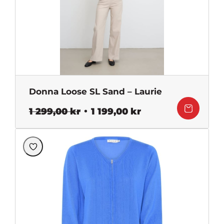
Donna Loose SL Sand – Laurie
Det
Det
1 299,00
kr
1 199,00
kr
ursprungliga
nuvarande
priset
priset
var:
är:
1
1
299,00 kr.
199,00 kr.