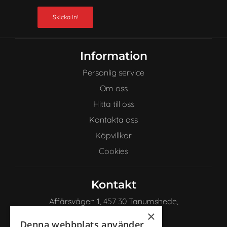
Skicka in!
Information
Personlig service
Om oss
Hitta till oss
Kontakta oss
Köpvillkor
Cookies
Kontakt
Affärsvägen 1, 457 30 Tanumshede,
Sverige
×
Denna webbplats använder