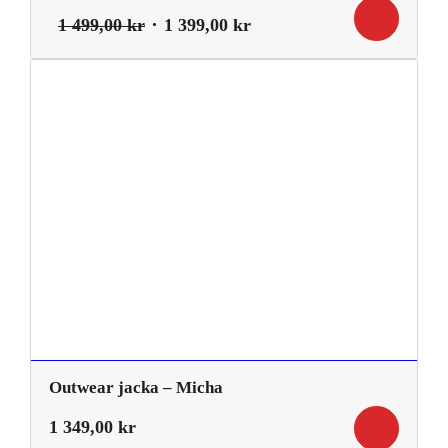
Det
Det
1 499,00
kr
1 399,00
kr
ursprungliga
nuvarande
priset
priset
var:
är:
1
1
499,00 kr.
399,00 kr.
Outwear jacka – Micha
1 349,00
kr