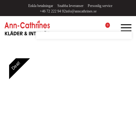
Enkla betalningar
Snabba leveranser
Personlig service
+46 72 222 94 92
info@anncathrines.se
0
Deal!