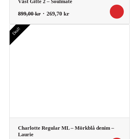
Väst Gitte 2 – Soulmate
Det
Det
899,00
kr
269,70
kr
ursprungliga
nuvarande
priset
priset
Deal!
var:
är:
899,00 kr.
269,70 kr.
Charlotte Regular ML – Mörkblå denim –
Laurie