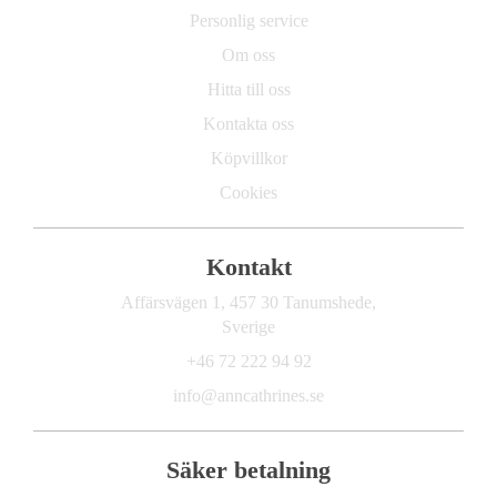
Personlig service
Om oss
Hitta till oss
Kontakta oss
Köpvillkor
Cookies
Kontakt
Affärsvägen 1, 457 30 Tanumshede,
Sverige
+46 72 222 94 92
info@anncathrines.se
Säker betalning