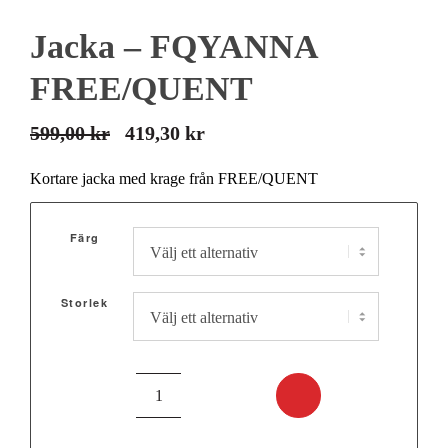
Jacka – FQYANNA
FREE/QUENT
599,00
kr
419,30
kr
Det
Det
ursprungliga
nuvarande
Kortare jacka med krage från FREE/QUENT
priset
priset
var:
är:
Färg
599,00 kr.
419,30 kr.
Storlek