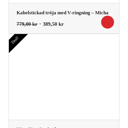
Kabelstickad tröja med V-ringning – Micha
Det
Det
779,00
kr
389,50
kr
ursprungliga
nuvarande
priset
priset
Deal!
var:
är:
779,00 kr.
389,50 kr.