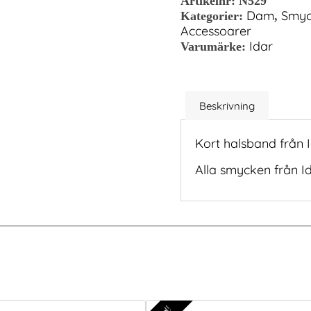
Artikelnr:
N529
Dam
Smyc
Kategorier:
,
Accessoarer
Idar
Varumärke:
Beskrivning
Kort halsband från Id
Alla smycken från Ida