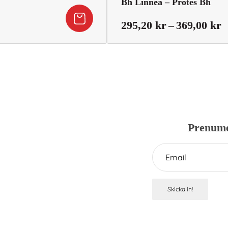
Bh Linnea – Protes Bh
Det
P
295,20
kr
–
369,00
kr
ga
nuvarande
2
priset
ti
är:
3
449,50 kr.
Prenume
Skicka in!