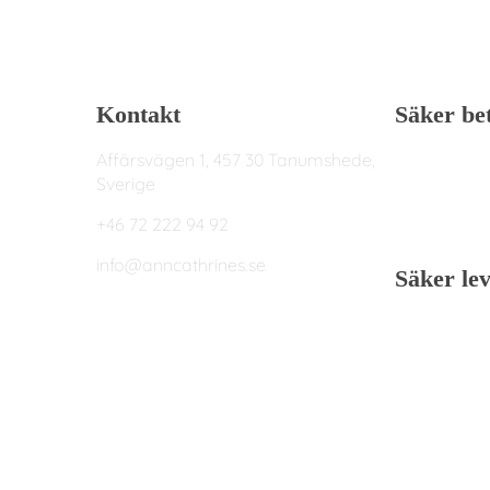
Kontakt
Säker be
Affärsvägen 1, 457 30 Tanumshede,
Sverige
+46 72 222 94 92
info@anncathrines.se
Säker le