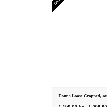
Deal!
Donna Loose Cropped, sa
Det
1 199,00
kr
1 099,0