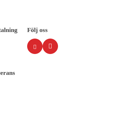
talning
Följ oss
verans