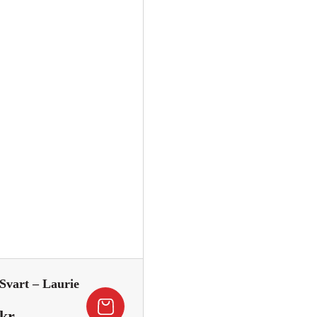
Svart – Laurie
Det
kr