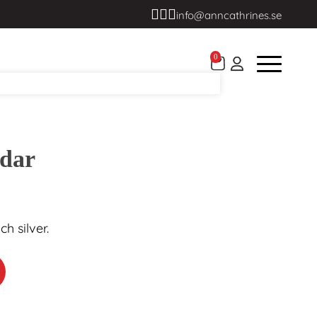
info@anncathrines.se
0
Idar
h silver.