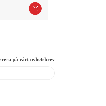
risintervall:
95,20 kr
ll
69,00 kr
rera på vårt nyhetsbrev