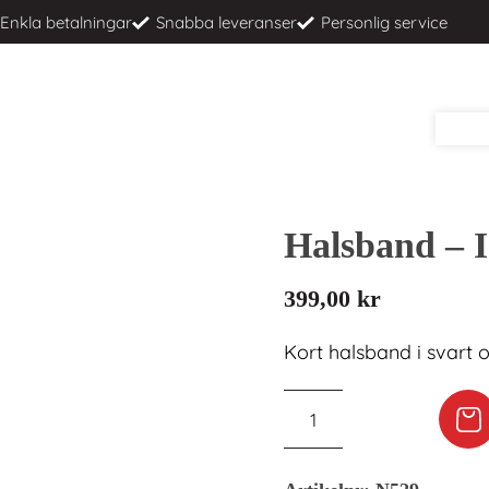
Enkla betalningar
Snabba leveranser
Personlig service
Halsband – 
399,00
kr
Kort halsband i svart oc