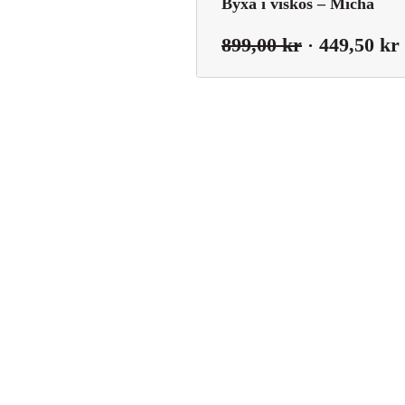
Byxa i viskos – Micha
Det
899,00
kr
449,50
kr
ursprungli
priset
var:
899,00 kr.