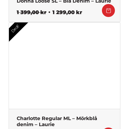
Donna Loose SL – Blå Denim – Laurie
Det
Det
1 399,00
kr
1 299,00
kr
ursprungliga
nuvarande
priset
priset
Deal!
var:
är:
1
1
399,00 kr.
299,00 kr.
Charlotte Regular ML – Mörkblå
denim – Laurie