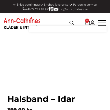
Enkla betalningar
Snabba leveranser
Personlig service
+46 72 222 94 92
info@anncathrines.se
0
Halsband – Idar
399,00
kr