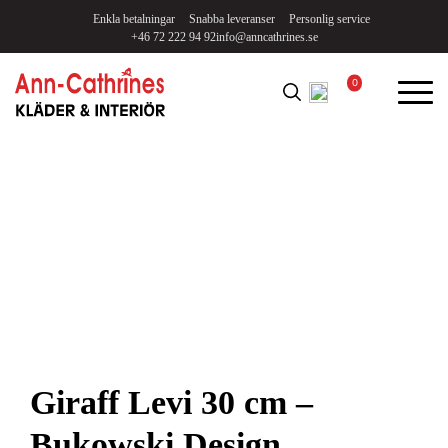
Enkla betalningar
Snabba leveranser
Personlig service
+46 72 222 94 92
info@anncathrines.se
0
Giraff Levi 30 cm –
Bukowski Design