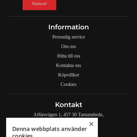
Skicka in!
Information
Personlig service
Om oss
Hitta till oss
Kontakta oss
Köpvillkor
Cookies
Kontakt
Affärsvägen 1, 457 30 Tanumshede,
Sverige
×
Denna webbplats använder
+46 72 222 94 92
cookies