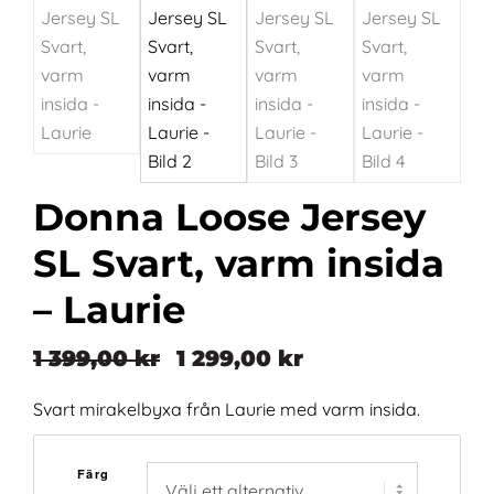
Donna Loose Jersey
SL Svart, varm insida
– Laurie
1 399,00
kr
1 299,00
kr
Det
Det
ursprungliga
nuvarande
Svart mirakelbyxa från Laurie med varm insida.
priset
priset
var:
är:
Färg
1
1