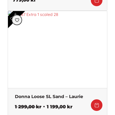
779,00
kr
Deal!
Donna Loose SL Sand – Laurie
Det
Det
1 299,00
kr
1 199,00
kr
ursprungliga
nuvarande