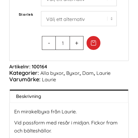
399,00 kr.
299,00 kr.
Storlek
Artikelnr:
100164
Kategorier:
,
,
,
Alla byxor
Byxor
Dam
Laurie
Varumärke:
Laurie
Beskrivning
En mirakelbyxa från Laurie.
Vid passform med resår i midjan. Fickor fram
och bälteshällor.