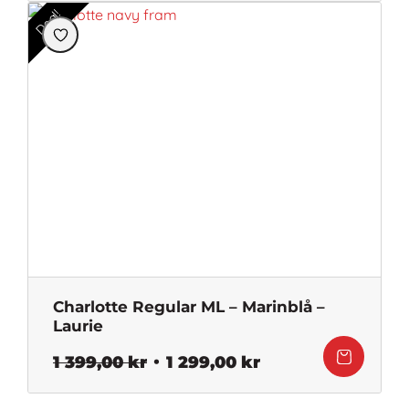
priset
priset
Deal!
var:
är:
1
1
299,00 kr.
199,00 kr.
Charlotte Regular ML – Marinblå –
Laurie
Det
Det
1 399,00
kr
1 299,00
kr
ursprungliga
nuvarande
priset
priset