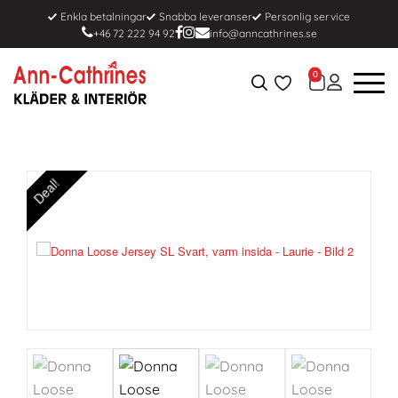
Enkla betalningar
Snabba leveranser
Personlig service
+46 72 222 94 92
info@anncathrines.se
0
Deal!