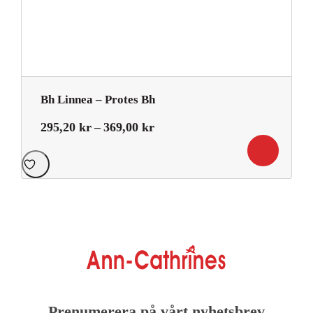
Bh Linnea – Protes Bh
Prisintervall:
295,20
kr
–
369,00
kr
295,20 kr
till
369,00 kr
Prenumerera på vårt nyhetsbrev