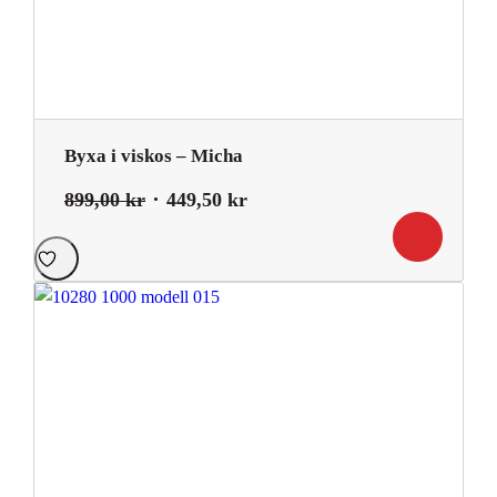
Byxa i viskos – Micha
Det
Det
899,00
kr
449,50
kr
ursprungliga
nuvarande
priset
priset
var:
är:
899,00 kr.
449,50 kr.