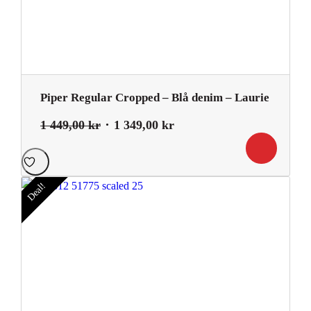
Piper Regular Cropped – Blå denim – Laurie
Det
Det
1 449,00
kr
1 349,00
kr
ursprungliga
nuvarande
priset
priset
var:
är:
Deal!
1
1
449,00 kr.
349,00 kr.