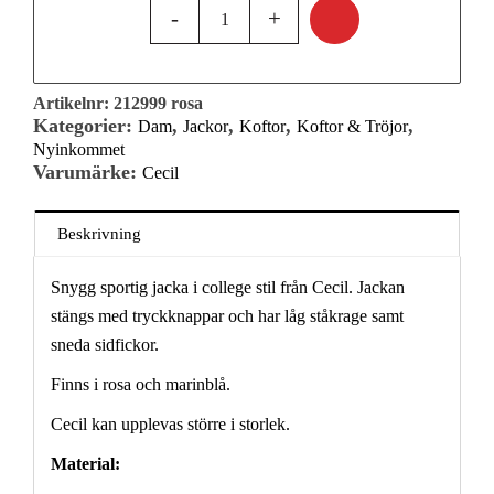
Artikelnr:
212999 rosa
Kategorier:
,
,
,
,
Dam
Jackor
Koftor
Koftor & Tröjor
Nyinkommet
Varumärke:
Cecil
Beskrivning
Snygg sportig jacka i college stil från Cecil. Jackan
stängs med tryckknappar och har låg ståkrage samt
sneda sidfickor.
Finns i rosa och marinblå.
Cecil kan upplevas större i storlek.
Material: