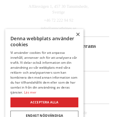
Affärsvägen 1, 457 30 Tanumshede,
Sverige
+46 72 222 94 92
info@anncathrines.se
×
Denna webbplats använder
cookies
Säker betalning
Säker leverans
Vi använder cookies för att anpassa
innehåll, annonser och för att analysera vår
trafik. Vi delar också information om din
användning av vår webbplats med våra
reklam- och analyspartners som kan
kombinera den med annan information som
Följ oss
du har tillhandahållit dem eller som de har
samlat in från din användning av deras
tjänster.
Läs mer
ACCEPTERA ALLA
© Ann-Cathrines kläder & Interiör
ENDAST NÖDVÄNDIGA