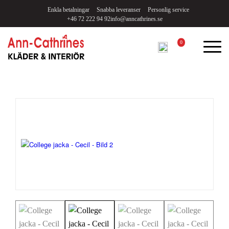
Enkla betalningar
Snabba leveranser
Personlig service
+46 72 222 94 92
info@anncathrines.se
0