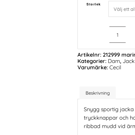
Storlek
Artikelnr:
212999 mari
Kategorier:
Dam
,
Jack
Varumärke:
Cecil
Beskrivning
Snygg sportig jacka i
tryckknappar och ha
ribbad mudd vid ärm