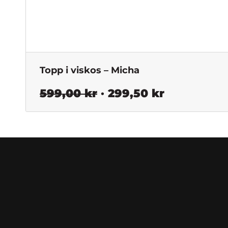
Topp i viskos – Micha
Det
Det
599,00
kr
299,50
kr
ursprungliga
nuvarande
priset
priset
var:
är:
599,00 kr.
299,50 kr.