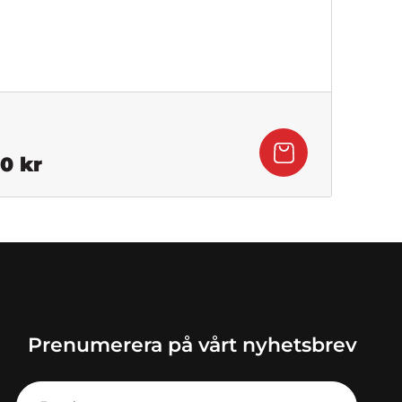
Det
50
kr
ngliga
nuvarande
priset
är:
599,50 kr.
kr.
Prenumerera på vårt nyhetsbrev