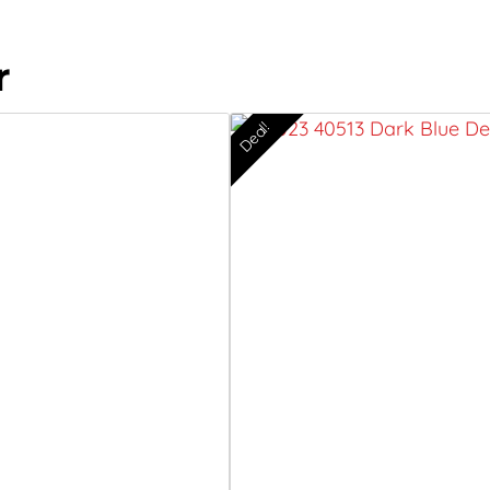
r
Deal!