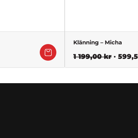
Klänning – Micha
Det
1 199,00
kr
599,
urspru
priset
var:
1
199,00 