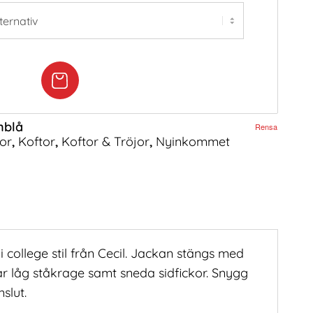
nblå
Rensa
or
,
Koftor
,
Koftor & Tröjor
,
Nyinkommet
 college stil från Cecil. Jackan stängs med
r låg ståkrage samt sneda sidfickor. Snygg
slut.