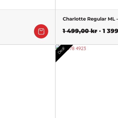
Charlotte Regular ML 
Det
1 499,00
kr
1 39
urspru
priset
Deal!
var:
1
499,00