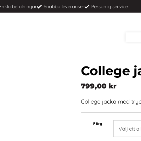
Enkla betalningar
Snabba leveranser
Personlig service
College j
799,00
kr
College jacka med tryc
Färg