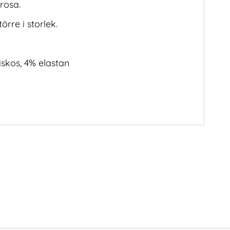
rosa.
örre i storlek.
iskos, 4% elastan