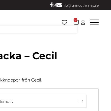
info@anncathrines.se
0
acka – Cecil
kknappar från Cecil.