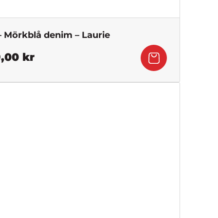
– Mörkblå denim – Laurie
Det
9,00
kr
ngliga
nuvarande
priset
är:
1
 kr.
399,00 kr.