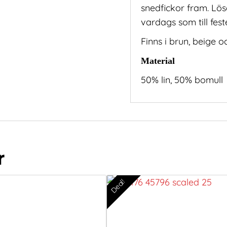
snedfickor fram. Lös
vardags som till fest
Finns i brun, beige o
Material
50% lin, 50% bomull
r
Deal!