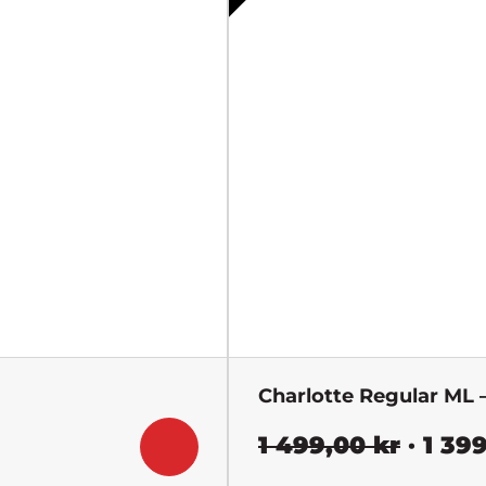
var:
599,00 
kr.
Charlotte Regular ML 
Det
1 499,00
kr
1 39
urspru