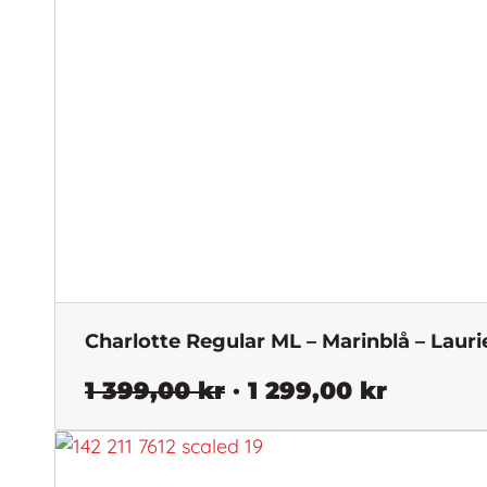
Charlotte Regular ML – Marinblå – Lauri
Det
Det
1 399,00
kr
1 299,00
kr
ursprungliga
nuvara
priset
priset