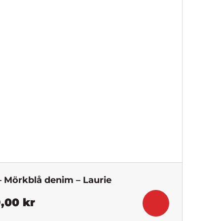
är:
kr.
299,50 kr.
– Mörkblå denim – Laurie
Det
9,00
kr
ngliga
nuvarande