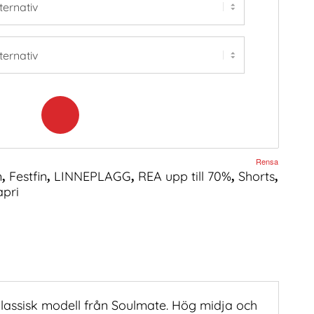
Rensa
m
Festfin
LINNEPLAGG
REA upp till 70%
Shorts
,
,
,
,
,
pri
klassisk modell från Soulmate. Hög midja och