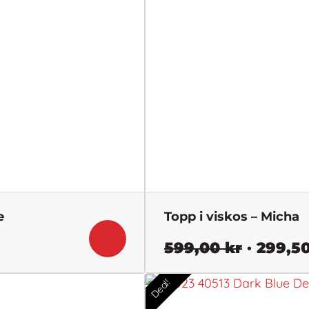
e
Topp i viskos – Micha
Det
599,00
kr
299,5
nde
ursprun
Deal!
priset