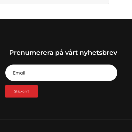
priset
är:
1
 kr.
399,00 kr.
Prenumerera på vårt nyhetsbrev
Skicka in!