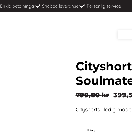
Enkla betalningar
Snabba leveranser
Personlig service
Cityshort
Soulmat
799,00
kr
399,
Det
Det
ursprungliga
nuvarande
Cityshorts i ledig mode
priset
priset
var:
är:
Färg