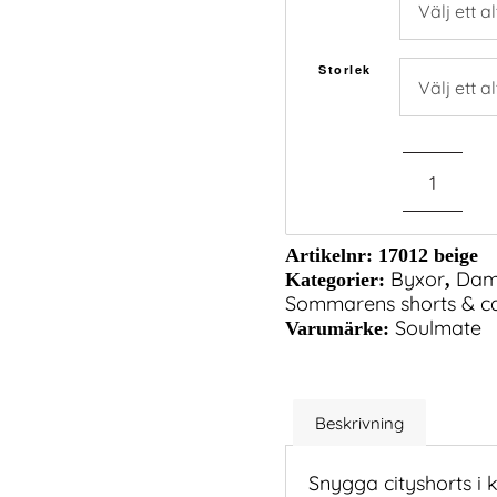
799,00 kr.
399,50 kr.
Storlek
Artikelnr:
17012 beige
Byxor
Da
Kategorier:
,
Sommarens shorts & ca
Soulmate
Varumärke:
Beskrivning
Snygga cityshorts i 