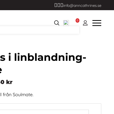
info@anncathrines.se
0
s i linblandning-
e
50
kr
ll från Soulmate.