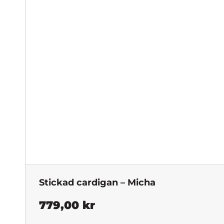
var:
är:
1
1
399,00 kr.
299,00 
Stickad cardigan – Micha
779,00
kr