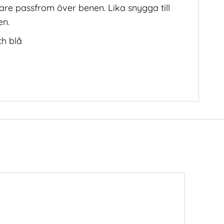
are passfrom över benen. Lika snygga till
en.
ch blå