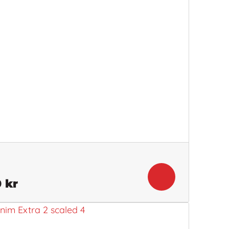
Det
0
kr
gliga
nuvarande
priset