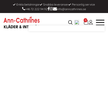
Enkla betalningar
Snabba leveranser
Personlig service
+46 72 222 94 92
info@anncathrines.se
0