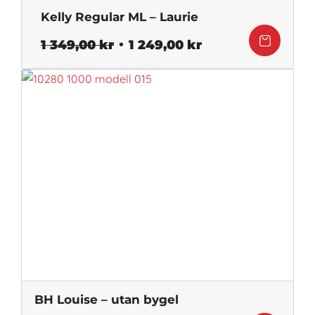
Kelly Regular ML – Laurie
Det
Det
1 349,00
kr
1 249,00
kr
ursprungliga
nuvarande
priset
priset
var:
är:
1
1
349,00 kr.
249,00 kr.
BH Louise – utan bygel