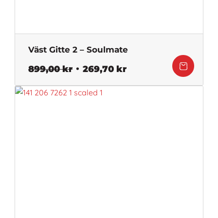
Väst Gitte 2 – Soulmate
Det
Det
899,00
kr
269,70
kr
ursprungliga
nuvarande
priset
priset
var:
är:
899,00 kr.
269,70 kr.