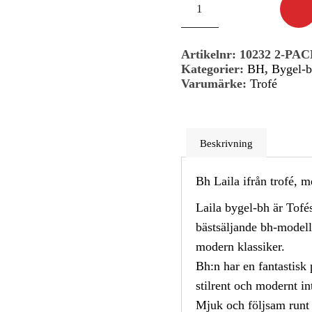
658,00 kr.
599,00 kr.
Artikelnr:
10232 2-PA
Kategorier:
BH
,
Bygel-
Varumärke:
Trofé
Beskrivning
Bh Laila ifrån trofé, 
Laila bygel-bh är Tofé
bästsäljande bh-modell 
modern klassiker.
Bh:n har en fantastisk 
stilrent och modernt in
Mjuk och följsam runt