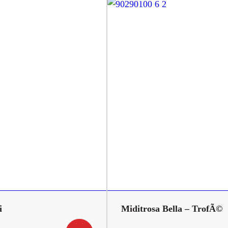
i
Miditrosa Bella – TrofÃ©