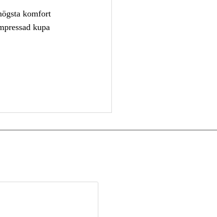
högsta komfort
mpressad kupa