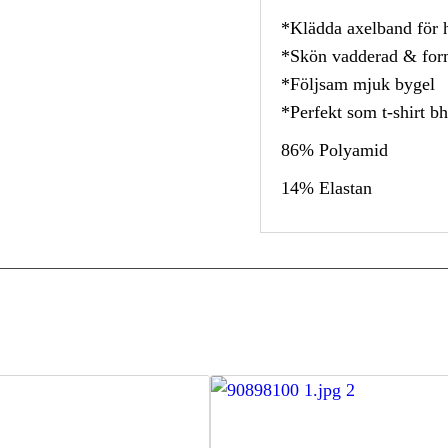
*Klädda axelband för 
*Skön vadderad & for
*Följsam mjuk bygel
*Perfekt som t-shirt bh
86% Polyamid
14% Elastan