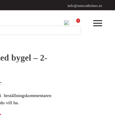
info@anncathrines.se
0
ed bygel – 2-
r
i beställningskommentaren
du vill ha.