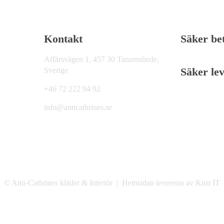
Kontakt
Säker be
Affärsvägen 1, 457 30 Tanumshede,
Säker le
Sverige
+46 72 222 94 92
info@anncathrines.se
© Ann-Cathrines kläder & Interiör
|
Hemsidan levereras av Kust IT