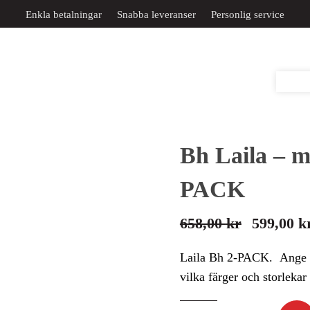
Enkla betalningar
Snabba leveranser
Personlig service
Bh Laila – m
PACK
658,00
kr
599,00
k
Det
Det
ursprungliga
nuvarande
Laila Bh 2-PACK. Ange 
priset
priset
vilka färger och storlekar 
var:
är: