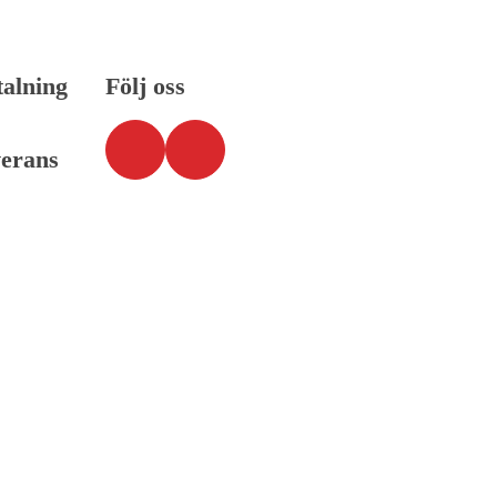
talning
Följ oss
verans