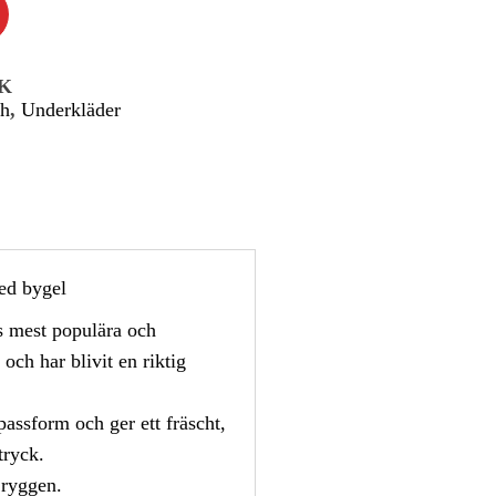
CK
bh
,
Underkläder
med bygel
s mest populära och
och har blivit en riktig
passform och ger ett fräscht,
tryck.
 ryggen.