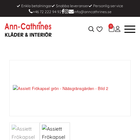
Enkla betalningar
Snabba leveranser
Personlig service
+46 72 222 94 92
info@anncathrines.se
0