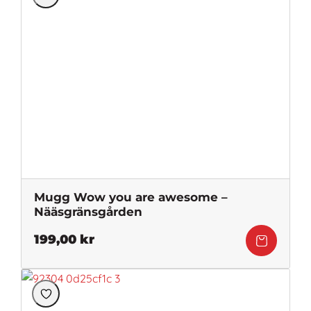
Mugg Wow you are awesome –
Nääsgränsgården
199,00
kr