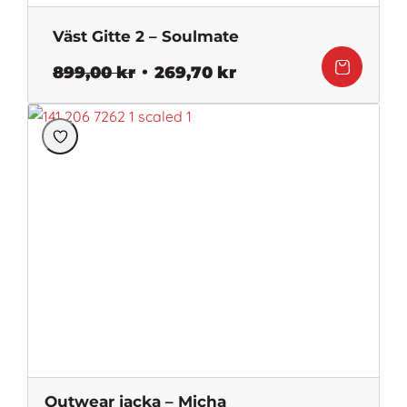
Väst Gitte 2 – Soulmate
Det
Det
899,00
kr
269,70
kr
ursprungliga
nuvarande
priset
priset
var:
är:
899,00 kr.
269,70 kr.
Outwear jacka – Micha