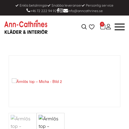
Enkla betalningar
Snabba leveranser
Personlig service
+46 72 222 94 92
info@anncathrines.se
0