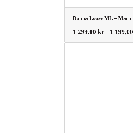
Donna Loose ML – Marinb
Det
1 299,00
kr
1 199,0
ursprungl
priset
var:
1
299,00 kr.