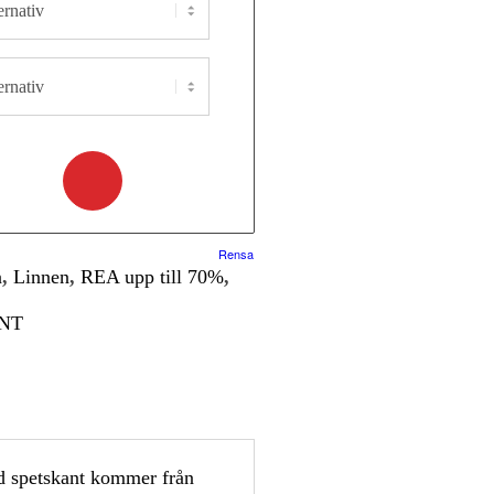
Rensa
n
,
Linnen
,
REA upp till 70%
,
NT
d spetskant kommer från