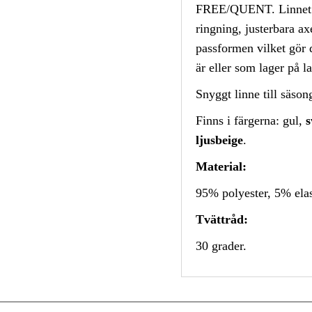
FREE/QUENT. Linnet h
ringning, justerbara a
passformen vilket gör
är eller som lager på la
Snyggt linne till säsong
Finns i färgerna: gul,
s
ljusbeige
.
Material:
95% polyester, 5% ela
Tvättråd:
30 grader.