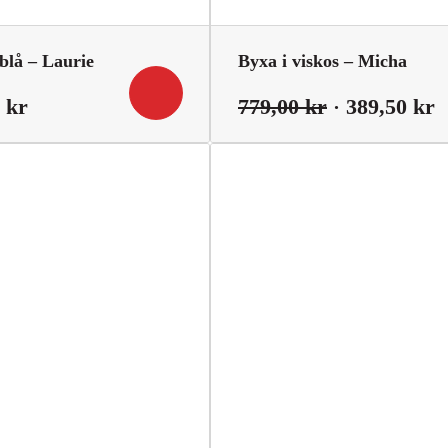
lå – Laurie
Byxa i viskos – Micha
Det
Det
D
0
kr
779,00
kr
389,50
kr
iga
nuvarande
ursprunglig
n
priset
priset
p
är:
var:
ä
1
779,00 kr.
3
199,00 kr.