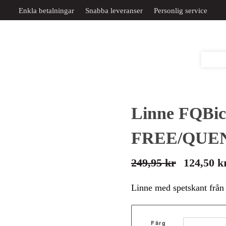
Enkla betalningar
Snabba leveranser
Personlig service
Linne FQBic
FREE/QUE
249,95
kr
124,50
k
Det
Det
ursprungliga
nuvarande
Linne med spetskant fr
priset
priset
var:
är:
Färg