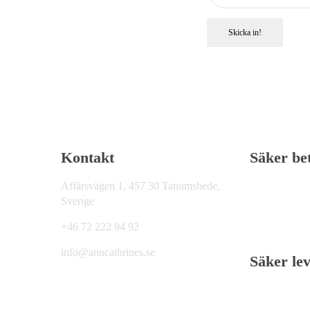
Skicka in!
Kontakt
Säker be
Affärsvägen 1, 457 30 Tanumshede,
Sverige
+46 72 222 94 92
info@anncathrines.se
Säker le