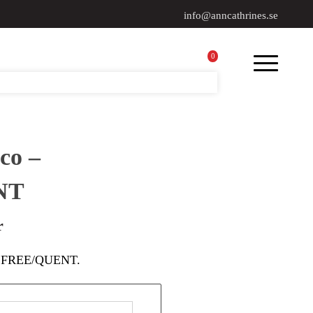
info@anncathrines.se
0
co –
NT
r
ån FREE/QUENT.