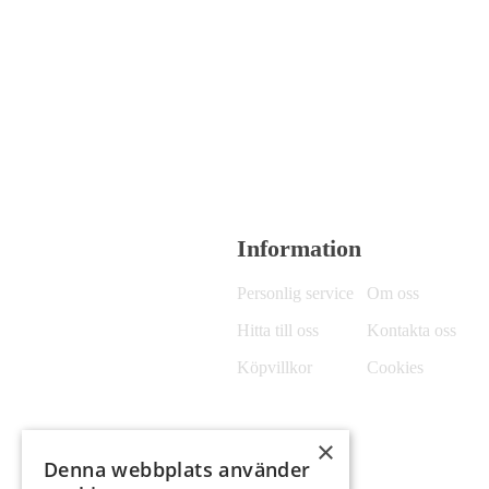
Information
Personlig service
Om oss
Hitta till oss
Kontakta oss
Köpvillkor
Cookies
×
Denna webbplats använder