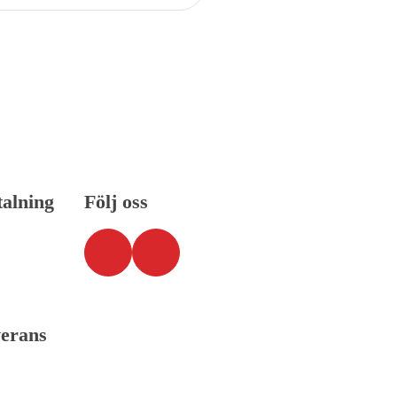
talning
Följ oss
verans