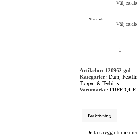
249,95 kr.
124,50 kr.
Storlek
Artikelnr:
120962 gul
Kategorier:
Dam
,
Festfi
Toppar & T-shirts
Varumärke:
FREE/QUE
Beskrivning
Detta snygga linne me