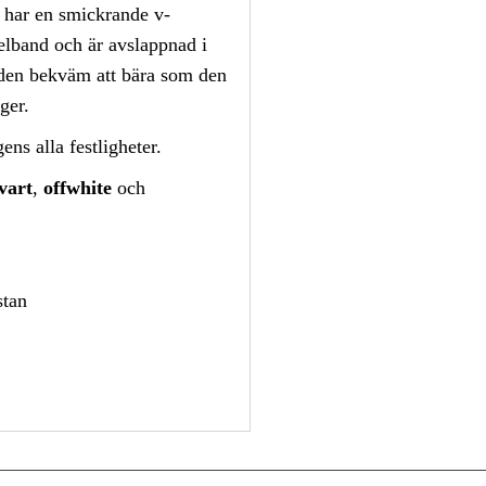
ar en smickrande v-
xelband och är avslappnad i
 den bekväm att bära som den
ger.
ens alla festligheter.
vart
,
offwhite
och
stan