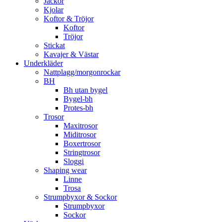
Jackor
Kjolar
Koftor & Tröjor
Koftor
Tröjor
Stickat
Kavajer & Västar
Underkläder
Nattplagg/morgonrockar
BH
Bh utan bygel
Bygel-bh
Protes-bh
Trosor
Maxitrosor
Miditrosor
Boxertrosor
Stringtrosor
Sloggi
Shaping wear
Linne
Trosa
Strumpbyxor & Sockor
Strumpbyxor
Sockor