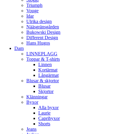
Triumph
Vouge
Idar
Ulrika design
Nääsgränsgården
Bukowski Design
Different Design
Hans Hugos
Dam
LINNEPLAGG
Toppar & T-shirts
Linnen
Kortärmat
Långärmat
Blusar & skjortor
Blusar
Skjortor
Klänningar
Byxor
Alla byxor
Laurie
Capribyxor
Shorts
Jeans